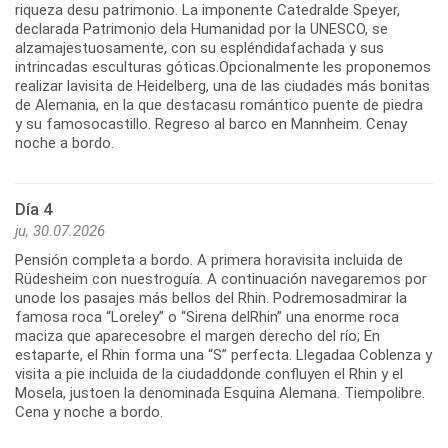
riqueza desu patrimonio. La imponente Catedralde Speyer,
declarada Patrimonio dela Humanidad por la UNESCO, se
alzamajestuosamente, con su espléndidafachada y sus
intrincadas esculturas góticas.Opcionalmente les proponemos
realizar lavisita de Heidelberg, una de las ciudades más bonitas
de Alemania, en la que destacasu romántico puente de piedra
y su famosocastillo. Regreso al barco en Mannheim. Cenay
noche a bordo.
Día 4
ju, 30.07.2026
Pensión completa a bordo. A primera horavisita incluida de
Rüdesheim con nuestroguía. A continuación navegaremos por
unode los pasajes más bellos del Rhin. Podremosadmirar la
famosa roca “Loreley” o “Sirena delRhin” una enorme roca
maciza que aparecesobre el margen derecho del río; En
estaparte, el Rhin forma una “S” perfecta. Llegadaa Coblenza y
visita a pie incluida de la ciudaddonde confluyen el Rhin y el
Mosela, justoen la denominada Esquina Alemana. Tiempolibre.
Cena y noche a bordo.