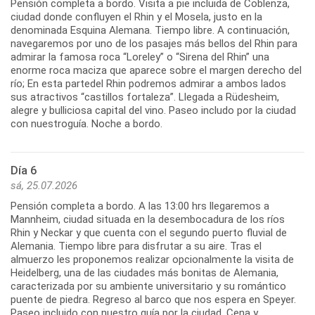
Pensión completa a bordo. Visita a pie incluida de Coblenza,
ciudad donde confluyen el Rhin y el Mosela, justo en la
denominada Esquina Alemana. Tiempo libre. A continuación,
navegaremos por uno de los pasajes más bellos del Rhin para
admirar la famosa roca “Loreley” o “Sirena del Rhin” una
enorme roca maciza que aparece sobre el margen derecho del
río; En esta partedel Rhin podremos admirar a ambos lados
sus atractivos “castillos fortaleza”. Llegada a Rüdesheim,
alegre y bulliciosa capital del vino. Paseo includo por la ciudad
con nuestroguía. Noche a bordo.
Día 6
sá, 25.07.2026
Pensión completa a bordo. A las 13:00 hrs llegaremos a
Mannheim, ciudad situada en la desembocadura de los ríos
Rhin y Neckar y que cuenta con el segundo puerto fluvial de
Alemania. Tiempo libre para disfrutar a su aire. Tras el
almuerzo les proponemos realizar opcionalmente la visita de
Heidelberg, una de las ciudades más bonitas de Alemania,
caracterizada por su ambiente universitario y su romántico
puente de piedra. Regreso al barco que nos espera en Speyer.
Paseo incluido con nuestro guía por la ciudad. Cena y