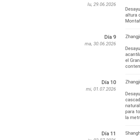
lu, 29.06.2026
Desayun
altura 
Montañ
Zhangji
Día 9
ma, 30.06.2026
Desayu
acantil
el Gran
Zhangji
Día 10
mi, 01.07.2026
Desayu
cascad
natural
para to
la metr
Shangh
Día 11