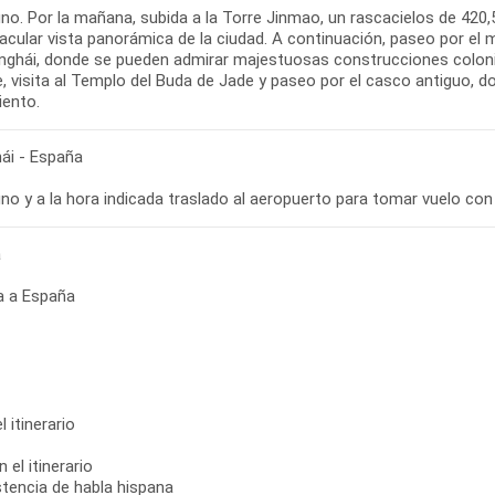
no. Por la mañana, subida a la Torre Jinmao, un rascacielos de 420,
acular vista panorámica de la ciudad. A continuación, paseo por el
nghái, donde se pueden admirar majestuosas construcciones coloni
e, visita al Templo del Buda de Jade y paseo por el casco antiguo, d
ái - España
no y a la hora indicada traslado al aeropuerto para tomar vuelo co
a
a a España
 itinerario
 el itinerario
stencia de habla hispana