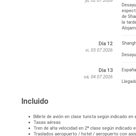
ju, 02.07.2026
Desayu
espect
de Sha
la tard
Shangh
Día 12
vi, 03.07.2026
Desayu
Españ
Día 13
sá, 04.07.2026
Llegad
Incluido
Billete de avión en clase turista según indicado en el
Tasas aéreas
Tren de alta velocidad en 2ª clase según indicado en
Traslados aeropuerto / hotel / aeropuerto con asi