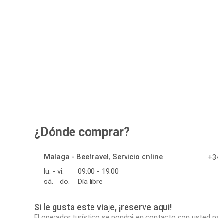
¿Dónde comprar?
Malaga - Beetravel, Servicio online
+34
lu. - vi.
09:00 - 19:00
sá. - do.
Día libre
Si le gusta este viaje, ¡reserve aqui!
El operador turístico se pondrá en contacto con usted p