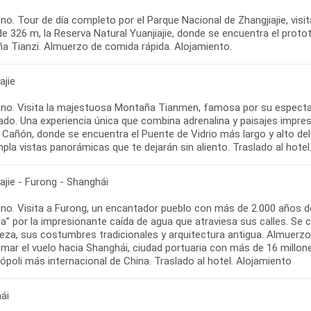
o. Tour de día completo por el Parque Nacional de Zhangjiajie, visi
de 326 m, la Reserva Natural Yuanjiajie, donde se encuentra el prototi
a Tianzi. Almuerzo de comida rápida. Alojamiento.
ajie
no. Visita la majestuosa Montaña Tianmen, famosa por su espectac
ado. Una experiencia única que combina adrenalina y paisajes impres
 Cañón, donde se encuentra el Puente de Vidrio más largo y alto del
ajie - Furong - Shanghái
no. Visita a Furong, un encantador pueblo con más de 2.000 años de
a” por la impresionante caída de agua que atraviesa sus calles. Se 
eza, sus costumbres tradicionales y arquitectura antigua. Almuerzo. 
mar el vuelo hacia Shanghái, ciudad portuaria con más de 16 millon
ópoli más internacional de China. Traslado al hotel. Alojamiento
ái