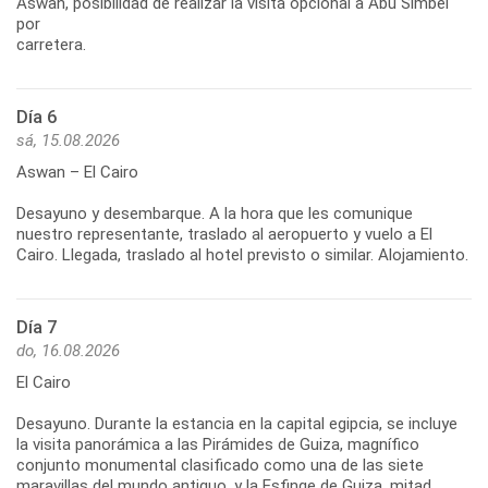
Aswan, posibilidad de realizar la visita opcional a Abu Simbel
por
carretera.
Día 6
sá, 15.08.2026
Aswan – El Cairo
Desayuno y desembarque. A la hora que les comunique
nuestro representante, traslado al aeropuerto y vuelo a El
Cairo. Llegada, traslado al hotel previsto o similar. Alojamiento.
Día 7
do, 16.08.2026
El Cairo
Desayuno. Durante la estancia en la capital egipcia, se incluye
la visita panorámica a las Pirámides de Guiza, magnífico
conjunto monumental clasificado como una de las siete
maravillas del mundo antiguo, y la Esfinge de Guiza, mitad