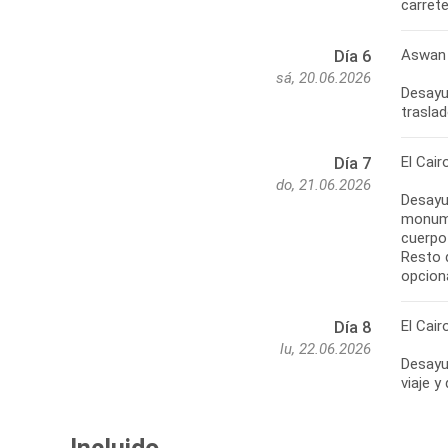
carrete
Aswan 
Día 6
sá, 20.06.2026
Desayu
traslad
El Cair
Día 7
do, 21.06.2026
Desayun
monume
cuerpo
Resto 
opcion
El Cai
Día 8
lu, 22.06.2026
Desayun
viaje y