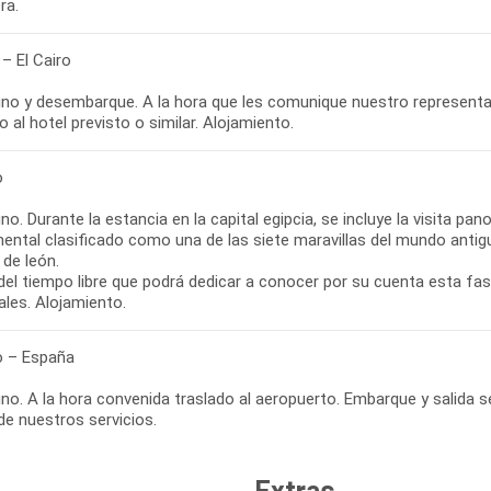
ra.
– El Cairo
no y desembarque. A la hora que les comunique nuestro representante
o al hotel previsto o similar. Alojamiento.
o
o. Durante la estancia en la capital egipcia, se incluye la visita p
ntal clasificado como una de las siete maravillas del mundo antigu
 de león.
del tiempo libre que podrá dedicar a conocer por su cuenta esta fas
ales. Alojamiento.
ro – España
o. A la hora convenida traslado al aeropuerto. Embarque y salida s
 de nuestros servicios.