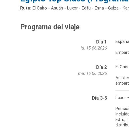
Ruta:
El Cairo - Asuán - Luxor - Edfu - Esna - Guiza - K
Programa del viaje
España
Día 1
lu, 15.06.2026
Embarqu
El Cair
Día 2
ma, 16.06.2026
Asisten
embarq
Luxor 
Día 3-5
Pensió
inclui
Edfú, 
distrib