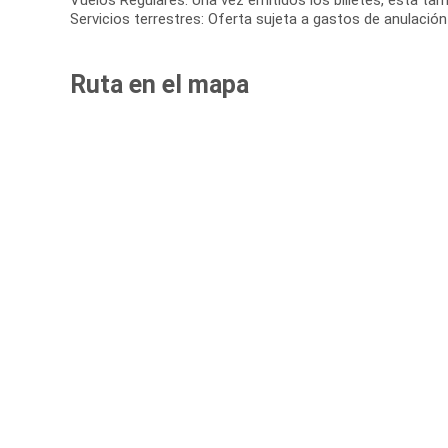
Vuelos Regulares: Una vez emitidos los billetes, esta tar
Servicios terrestres: Oferta sujeta a gastos de anulación
Ruta en el mapa