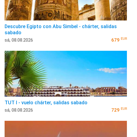
Descubre Egipto con Abu Simbel - chárter, salidas
sabado
EUR
sá, 08.08.2026
679
TUT I - vuelo chárter, salidas sabado
EUR
sá, 08.08.2026
729