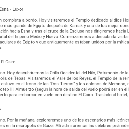
 Esna - Luxor
n completa a bordo. Hoy visitaremos el Templo dedicado al dios Hor
o más grande de Egipto después de Karnak y uno de los mejor cons
ión hacia Esna y tras el cruce de la Esclusa nos dirigiremos hacia L
pital del Imperio Medio y Nuevo. Comenzaremos a descubrirla visita
aculares de Egipto y que antiguamente estaban unidos por la mítica
o.
 El Cairo
no. Hoy descubriremos la Orilla Occidental del Nilo, Patrimonio de
olis de Tebas. Visitaremos el Valle de los Reyes, el Templo de la r
 estuvo en el trono de las "Dos Tierras" y los colosos de Memnon,
ep III. Almuerzo (según la hora de salida del vuelo podrá ser en el b
rto para embarcar en vuelo con destino El Cairo. Traslado al hotel,
o
no. Por la mañana, exploraremos uno de los escenarios más icónico
es en la necrópolis de Guiza. Allí admiraremos las célebres pirámid