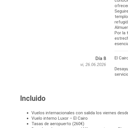
conoci
ofrece
Seguir
templos
refugió
Almuer
Por la 
estrech
esenci
El Cair
Día 8
vi, 26.06.2026
Desayun
servici
Incluido
Vuelos internacionales con salida los viernes desd
Vuelo interno Luxor – El Cairo
Tasas de aeropuerto (260€)