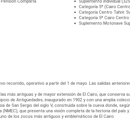
n Pensión Completa
Suplemento individual (325
Categoría 5* (Cairo Centr
Categoría Centro Tahrir.
Categoría 5* Cairo Centro
Suplemento Motonave Supe
o recorrido, operativo a partir del 1 de mayo. Las salidas anteriores 
de las más antiguas y de mayor extensión de El Cairo, que conserva su 
pcio de Antigüedades, inaugurado en 1902 y con una amplia colecció
sia de San Sergio del siglo V, construida sobre la cueva donde, según
pcia (NMEC), que presenta una visión completa de la historia del paí
li, uno de los zocos más antiguos y emblemáticos de El Cairo.