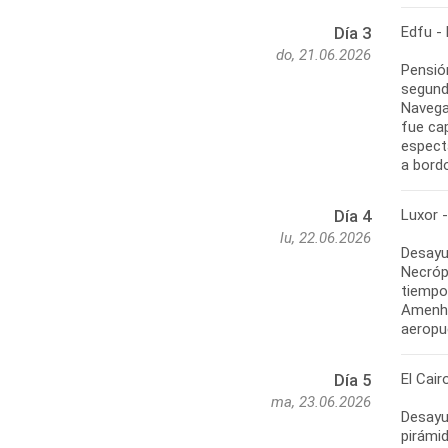
Edfu -
Día 3
do, 21.06.2026
Pensió
segund
Navegac
fue ca
espect
a bord
Luxor -
Día 4
lu, 22.06.2026
Desayu
Necróp
tiempo
Amenhot
aeropue
El Cair
Día 5
ma, 23.06.2026
Desayu
pirámid