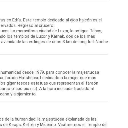
us en Edfu. Este templo dedicado al dios halcón es el
ervados. Regreso al crucero.
uxor. La maravillosa ciudad de Luxor, la antigua Tebas,
ndo los templos de Luxor y Karnak, dos de los más
 avenida de las esfinges de unos 3 km de longitud. Noche
 la humanidad desde 1979, para conocer la majestuosa
eina-faraón Hatshepsut dedicado a la mujer que más
 dos gigantescas estatuas que representan al faraón
arco o tipo pic nic). A la hora indicada traslado al
 cena y alojamiento.
s de la humanidad: la majestuosa explanada de las
es de Keops, Kefrén y Micerino. Visitaremos el Templo del