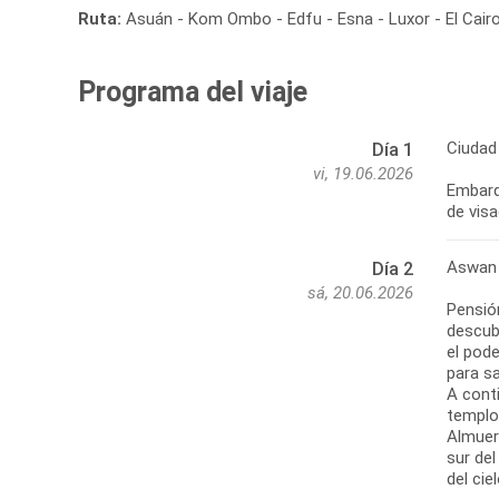
Ruta:
Asuán - Kom Ombo - Edfu - Esna - Luxor - El Cair
Programa del viaje
Ciudad
Día 1
vi, 19.06.2026
Embarq
de visa
Aswan 
Día 2
sá, 20.06.2026
Pensió
descub
el pode
para sa
A cont
templo 
Almuer
sur del
del cie