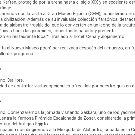
de Kefrén, protegido por la arena hasta el siglo XIX y en excelente
finge.
uaremos con la visita al Gran Museo Egipcio (GEM), considerado e
a civilización. Además de su invaluable colección faraónica, destac
a de alabastro traslúcido, que lo convierten en un icono de la arqu
 únicas hacia las pirámides, conectando pasado y presente.
o en restaurante local*. Traslado al hotel. Cena y alojamiento.
isita al Nuevo Museo podrá ser realizada después del almuerzo, en f
llo del programa.
o
o. Día libre.
idad de contratar visitas opcionales ofrecidas por nuestro guía en d
o
no. Comenzaremos la jornada visitando Sakkara, uno de los yacimi
uentra la famosa Pirámide Escalonada de Zoser, considerada la prim
ctura del Antiguo Egipto.
inuación nos dirigiremos a la Mezquita de Alabastro, situada en la 