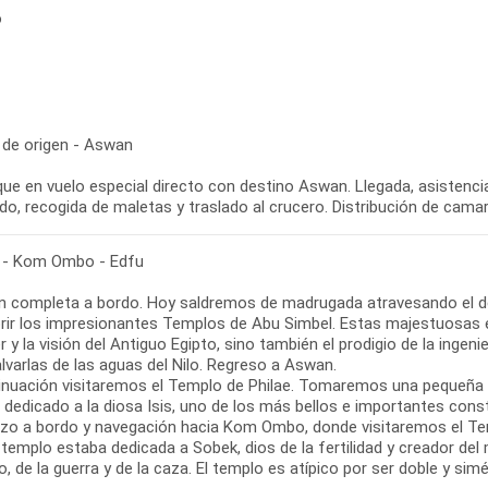
o
 de origen - Aswan
ue en vuelo especial directo con destino Aswan. Llegada, asistenci
do, recogida de maletas y traslado al crucero. Distribución de cama
- Kom Ombo - Edfu
n completa a bordo. Hoy saldremos de madrugada atravesando el desi
rir los impresionantes Templos de Abu Simbel. Estas majestuosas e
r y la visión del Antiguo Egipto, sino también el prodigio de la ingen
lvarlas de las aguas del Nilo. Regreso a Aswan.
inuación visitaremos el Templo de Philae. Tomaremos una pequeña e
dedicado a la diosa Isis, uno de los más bellos e importantes constru
zo a bordo y navegación hacia Kom Ombo, donde visitaremos el Tem
 templo estaba dedicada a Sobek, dios de la fertilidad y creador del 
lo, de la guerra y de la caza. El templo es atípico por ser doble y sim