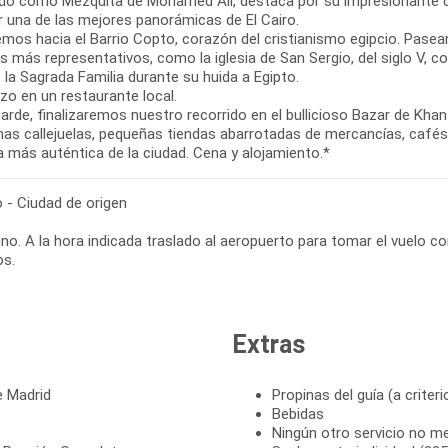
do como Mezquita de Mohamed Alí, destaca por su impresionante cúp
r una de las mejores panorámicas de El Cairo.
emos hacia el Barrio Copto, corazón del cristianismo egipcio. Pase
 más representativos, como la iglesia de San Sergio, del siglo V, co
 la Sagrada Familia durante su huida a Egipto.
zo en un restaurante local.
tarde, finalizaremos nuestro recorrido en el bullicioso Bazar de Kha
as callejuelas, pequeñas tiendas abarrotadas de mercancías, cafés t
a más auténtica de la ciudad. Cena y alojamiento.*
o - Ciudad de origen
o. A la hora indicada traslado al aeropuerto para tomar el vuelo co
os.
Extras
e Madrid
Propinas del guía (a criter
Bebidas
Ningún otro servicio no m