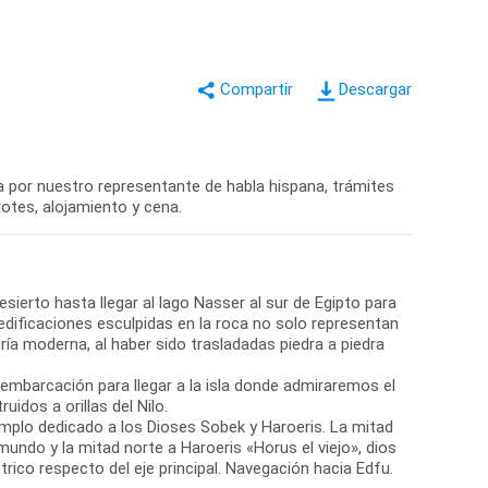
Descargar
a por nuestro representante de habla hispana, trámites
rotes, alojamiento y cena.
erto hasta llegar al lago Nasser al sur de Egipto para
dificaciones esculpidas en la roca no solo representan
iería moderna, al haber sido trasladadas piedra a piedra
mbarcación para llegar a la isla donde admiraremos el
idos a orillas del Nilo.
plo dedicado a los Dioses Sobek y Haroeris. La mitad
mundo y la mitad norte a Haroeris «Horus el viejo», dios
étrico respecto del eje principal. Navegación hacia Edfu.