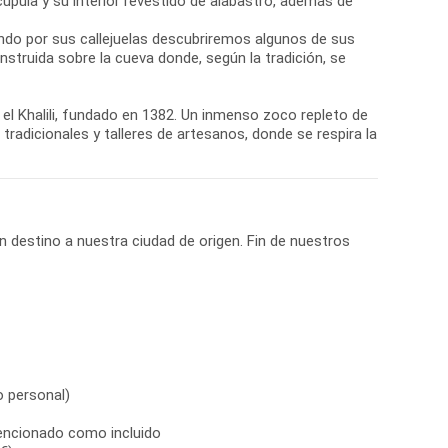
ula y su interior revestido de alabastro, además de
ando por sus callejuelas descubriremos algunos de sus
nstruida sobre la cueva donde, según la tradición, se
n el Khalili, fundado en 1382. Un inmenso zoco repleto de
radicionales y talleres de artesanos, donde se respira la
n destino a nuestra ciudad de origen. Fin de nuestros
io personal)
encionado como incluido