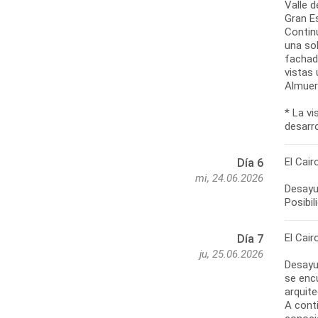
Valle 
Gran Es
Contin
una sol
fachad
vistas
Almuerz
* La v
desarro
El Cair
Día 6
mi, 24.06.2026
Desayun
Posibil
El Cair
Día 7
ju, 25.06.2026
Desayu
se enc
arquite
A cont