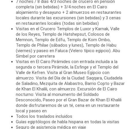
7 noches / 8 días 4/3 noches de crucero en pensión
completa (sin bebidas) + 3/4 noches en El Cairo
alojamiento y desayuno + 2 almuerzos en restaurantes
locales durante las excursiones (sin bebidas) y 3 cenas
en restaurantes locales (todas sin bebidas)
Visitas en el Crucero Templos de Luxor y Karnak, Valle
de los Reyes, Templo de Hatshepsut, Colosos de
Memnon, Templo de Edfu, Templo de Kom Ombo,
Templo de Philae (sábados y lunes), Templo de Habu
(viernes) y paseo en Faluca (Velero típico egipcio). Abu
Simbel por carretera
Visitas en El Cairo Pirámides con entrada incluida a la
segunda o tercera Pirámide, la Esfinge y el Templo del
Valle de Kefren. Visita al Gran Museo Egipcio con
almuerzo. Visita del Día de la Ciudad: Saqqara, Ciudadela
de Saladino, Mezquita de Alabastro, Barrio Copto y Bazar
de Khan El Khalili, con almuerzo. Excursión de El Cairo
nocturno: Visita al monumento del Soldado
Desconocido, Paseo por el Gran Bazar de Khan El Khalili
donde disfrutaremos de un té, cena en un restaurante
local y paseo en
Todos los traslados incluidos
Guías egiptólogos de habla hispana en todas la visitas
Seguro de asistencia médica en viaje