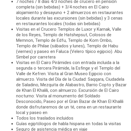
7 noches / 8 días 4/3 noches de crucero en pensión
completa (sin bebidas) + 3/4 noches en El Cairo
alojamiento y desayuno + 2 almuerzos en restaurantes
locales durante las excursiones (sin bebidas) y 3 cenas
en restaurantes locales (todas sin bebidas)
Visitas en el Crucero Templos de Luxor y Karnak, Valle
de los Reyes, Templo de Hatshepsut, Colosos de
Memnon, Templo de Edfu, Templo de Kom Ombo,
Templo de Philae (sábados y lunes), Templo de Habu
(viernes) y paseo en Faluca (Velero típico egipcio). Abu
Simbel por carretera
Visitas en El Cairo Pirámides con entrada incluida a la
segunda o tercera Pirámide, la Esfinge y el Templo del
Valle de Kefren. Visita al Gran Museo Egipcio con
almuerzo. Visita del Día de la Ciudad: Saqqara, Ciudadela
de Saladino, Mezquita de Alabastro, Barrio Copto y Bazar
de Khan El Khalili, con almuerzo. Excursión de El Cairo
nocturno: Visita al monumento del Soldado
Desconocido, Paseo por el Gran Bazar de Khan El Khalili
donde disfrutaremos de un té, cena en un restaurante
local y paseo en
Todos los traslados incluidos
Guías egiptólogos de habla hispana en todas la visitas
Seguro de asistencia médica en viaje