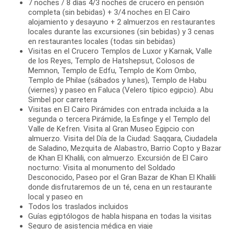
7 noches / 8 días 4/3 noches de crucero en pensión
completa (sin bebidas) + 3/4 noches en El Cairo
alojamiento y desayuno + 2 almuerzos en restaurantes
locales durante las excursiones (sin bebidas) y 3 cenas
en restaurantes locales (todas sin bebidas)
Visitas en el Crucero Templos de Luxor y Karnak, Valle
de los Reyes, Templo de Hatshepsut, Colosos de
Memnon, Templo de Edfu, Templo de Kom Ombo,
Templo de Philae (sábados y lunes), Templo de Habu
(viernes) y paseo en Faluca (Velero típico egipcio). Abu
Simbel por carretera
Visitas en El Cairo Pirámides con entrada incluida a la
segunda o tercera Pirámide, la Esfinge y el Templo del
Valle de Kefren. Visita al Gran Museo Egipcio con
almuerzo. Visita del Día de la Ciudad: Saqqara, Ciudadela
de Saladino, Mezquita de Alabastro, Barrio Copto y Bazar
de Khan El Khalili, con almuerzo. Excursión de El Cairo
nocturno: Visita al monumento del Soldado
Desconocido, Paseo por el Gran Bazar de Khan El Khalili
donde disfrutaremos de un té, cena en un restaurante
local y paseo en
Todos los traslados incluidos
Guías egiptólogos de habla hispana en todas la visitas
Seguro de asistencia médica en viaje