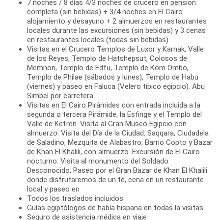
7 noches / 8 días 4/3 noches de crucero en pensión
completa (sin bebidas) + 3/4 noches en El Cairo
alojamiento y desayuno + 2 almuerzos en restaurantes
locales durante las excursiones (sin bebidas) y 3 cenas
en restaurantes locales (todas sin bebidas)
Visitas en el Crucero Templos de Luxor y Karnak, Valle
de los Reyes, Templo de Hatshepsut, Colosos de
Memnon, Templo de Edfu, Templo de Kom Ombo,
Templo de Philae (sábados y lunes), Templo de Habu
(viernes) y paseo en Faluca (Velero típico egipcio). Abu
Simbel por carretera
Visitas en El Cairo Pirámides con entrada incluida a la
segunda o tercera Pirámide, la Esfinge y el Templo del
Valle de Kefren. Visita al Gran Museo Egipcio con
almuerzo. Visita del Día de la Ciudad: Saqqara, Ciudadela
de Saladino, Mezquita de Alabastro, Barrio Copto y Bazar
de Khan El Khalili, con almuerzo. Excursión de El Cairo
nocturno: Visita al monumento del Soldado
Desconocido, Paseo por el Gran Bazar de Khan El Khalili
donde disfrutaremos de un té, cena en un restaurante
local y paseo en
Todos los traslados incluidos
Guías egiptólogos de habla hispana en todas la visitas
Seguro de asistencia médica en viaje