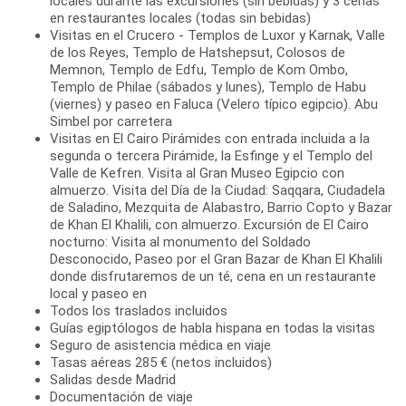
locales durante las excursiones (sin bebidas) y 3 cenas
en restaurantes locales (todas sin bebidas)
Visitas en el Crucero - Templos de Luxor y Karnak, Valle
de los Reyes, Templo de Hatshepsut, Colosos de
Memnon, Templo de Edfu, Templo de Kom Ombo,
Templo de Philae (sábados y lunes), Templo de Habu
(viernes) y paseo en Faluca (Velero típico egipcio). Abu
Simbel por carretera
Visitas en El Cairo Pirámides con entrada incluida a la
segunda o tercera Pirámide, la Esfinge y el Templo del
Valle de Kefren. Visita al Gran Museo Egipcio con
almuerzo. Visita del Día de la Ciudad: Saqqara, Ciudadela
de Saladino, Mezquita de Alabastro, Barrio Copto y Bazar
de Khan El Khalili, con almuerzo. Excursión de El Cairo
nocturno: Visita al monumento del Soldado
Desconocido, Paseo por el Gran Bazar de Khan El Khalili
donde disfrutaremos de un té, cena en un restaurante
local y paseo en
Todos los traslados incluidos
Guías egiptólogos de habla hispana en todas la visitas
Seguro de asistencia médica en viaje
Tasas aéreas 285 € (netos incluidos)
Salidas desde Madrid
Documentación de viaje