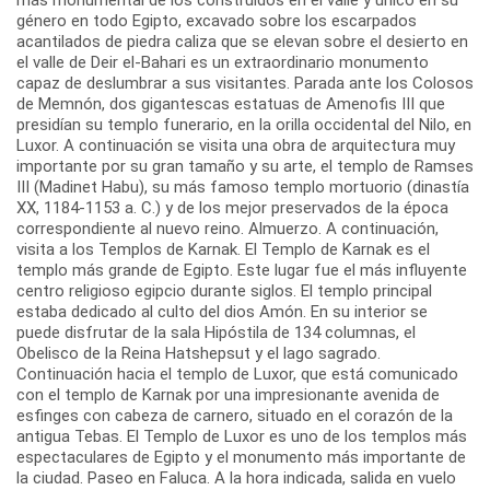
género en todo Egipto, excavado sobre los escarpados
acantilados de piedra caliza que se elevan sobre el desierto en
el valle de Deir el-Bahari es un extraordinario monumento
capaz de deslumbrar a sus visitantes. Parada ante los Colosos
de Memnón, dos gigantescas estatuas de Amenofis III que
presidían su templo funerario, en la orilla occidental del Nilo, en
Luxor. A continuación se visita una obra de arquitectura muy
importante por su gran tamaño y su arte, el templo de Ramses
III (Madinet Habu), su más famoso templo mortuorio (dinastía
XX, 1184-1153 a. C.) y de los mejor preservados de la época
correspondiente al nuevo reino. Almuerzo. A continuación,
visita a los Templos de Karnak. El Templo de Karnak es el
templo más grande de Egipto. Este lugar fue el más influyente
centro religioso egipcio durante siglos. El templo principal
estaba dedicado al culto del dios Amón. En su interior se
puede disfrutar de la sala Hipóstila de 134 columnas, el
Obelisco de la Reina Hatshepsut y el lago sagrado.
Continuación hacia el templo de Luxor, que está comunicado
con el templo de Karnak por una impresionante avenida de
esfinges con cabeza de carnero, situado en el corazón de la
antigua Tebas. El Templo de Luxor es uno de los templos más
espectaculares de Egipto y el monumento más importante de
la ciudad. Paseo en Faluca. A la hora indicada, salida en vuelo