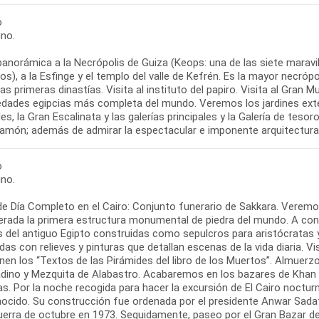
o
no.
panorámica a la Necrópolis de Guiza (Keops: una de las siete marav
os), a la Esfinge y el templo del valle de Kefrén. Es la mayor necró
as primeras dinastías. Visita al instituto del papiro. Visita al Gran 
dades egipcias más completa del mundo. Veremos los jardines exteri
es, la Gran Escalinata y las galerías principales y la Galería de te
amón; además de admirar la espectacular e imponente arquitectura d
o
no.
de Día Completo en el Cairo: Conjunto funerario de Sakkara. Veremo
erada la primera estructura monumental de piedra del mundo. A con
 del antiguo Egipto construidas como sepulcros para aristócratas 
as con relieves y pinturas que detallan escenas de la vida diaria. Vi
en los “Textos de las Pirámides del libro de los Muertos”. Almuerzo 
dino y Mezquita de Alabastro. Acabaremos en los bazares de Khan el
s. Por la noche recogida para hacer la excursión de El Cairo noctu
ocido. Su construcción fue ordenada por el presidente Anwar Sadat 
guerra de octubre en 1973. Seguidamente, paseo por el Gran Bazar de