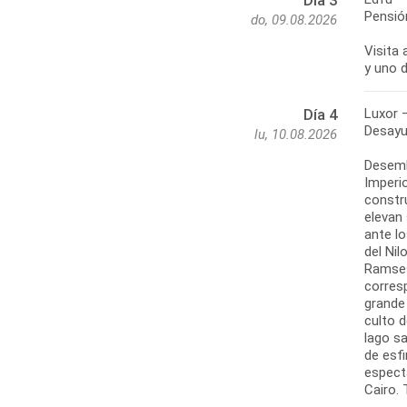
Día 3
Pensió
do, 09.08.2026
Visita
y uno 
Luxor –
Día 4
Desayu
lu, 10.08.2026
Desemb
Imperi
constru
elevan 
ante l
del Nil
Ramses
corres
grande 
culto d
lago s
de esf
especta
Cairo. 