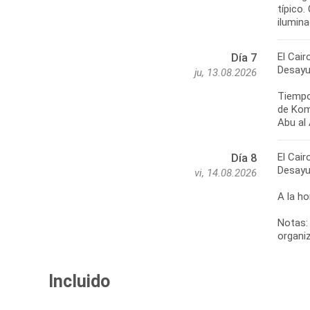
típico.
ilumina
El Cair
Día 7
Desayu
ju, 13.08.2026
Tiempo
de Kom 
Abu al 
El Cair
Día 8
Desayu
vi, 14.08.2026
A la ho
Notas: 
Incluido