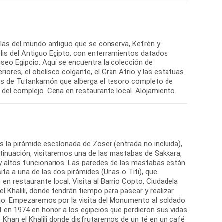
illas del mundo antiguo que se conserva, Kefrén y
polis del Antiguo Egipto, con enterramientos datados
Museo Egipcio. Aquí se encuentra la colección de
ores, el obelisco colgante, el Gran Atrio y las estatuas
soros de Tutankamón que alberga el tesoro completo de
el complejo. Cena en restaurante local. Alojamiento.
s la pirámide escalonada de Zoser (entrada no incluida),
tinuación, visitaremos una de las mastabas de Sakkara,
y altos funcionarios. Las paredes de las mastabas están
sita a una de las dos pirámides (Unas o Titi), que
en restaurante local. Visita al Barrio Copto, Ciudadela
 Khalili, donde tendrán tiempo para pasear y realizar
rno. Empezaremos por la visita del Monumento al soldado
en 1974 en honor a los egipcios que perdieron sus vidas
 Khan el Khalili donde disfrutaremos de un té en un café