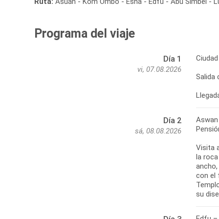
Ruta:
Asuán - Kom Ombo - Esna - Edfu - Abu Simbel - Lu
Programa del viaje
Ciudad
Día 1
vi, 07.08.2026
Salida
Llegada
Aswan
Día 2
Pensió
sá, 08.08.2026
Visita
la roca
ancho,
con el 
Templo
su dis
Edfu –