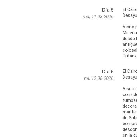
El Cair
Día 5
Desayu
ma, 11.08.2026
Visita 
Micerin
desde l
antigüe
colosal
Tutank
El Cair
Día 6
Desayu
mi, 12.08.2026
Visita 
consid
tumbas
decorad
mantien
de Sala
compra
descon
en la 