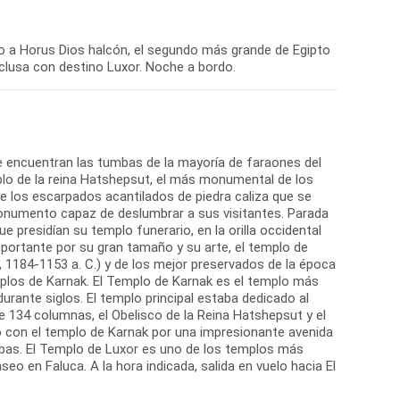
o a Horus Dios halcón, el segundo más grande de Egipto
clusa con destino Luxor. Noche a bordo.
se encuentran las tumbas de la mayoría de faraones del
lo de la reina Hatshepsut, el más monumental de los
re los escarpados acantilados de piedra caliza que se
o monumento capaz de deslumbrar a sus visitantes. Parada
presidían su templo funerario, en la orilla occidental
importante por su gran tamaño y su arte, el templo de
1184-1153 a. C.) y de los mejor preservados de la época
mplos de Karnak. El Templo de Karnak es el templo más
durante siglos. El templo principal estaba dedicado al
 de 134 columnas, el Obelisco de la Reina Hatshepsut y el
o con el templo de Karnak por una impresionante avenida
ebas. El Templo de Luxor es uno de los templos más
o en Faluca. A la hora indicada, salida en vuelo hacia El