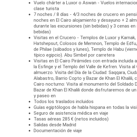
Vuelo chárter a Luxor o Aswan - Vuelos internaci
clase turista
7 noches / 8 días - 4/3 noches de crucero en pens
noches en El Cairo alojamiento y desayuno + 2 alm
durante las excursiones (sin bebidas) y 3 cenas en
bebidas)
Visitas en el Crucero - Templos de Luxor y Karnak,
Hatshepsut, Colosos de Memnon, Templo de Edfu
de Philae (sábados y lunes), Templo de Habu (viern
típico egipcio). Abu Simbel por carretera
Visitas en El Cairo Pirámides con entrada incluida 
la Esfinge y el Templo del Valle de Kefren. Visita 
almuerzo. Visita del Día de la Ciudad: Saqqara, Ciu
Alabastro, Barrio Copto y Bazar de Khan El Khalili,
Cairo nocturno: Visita al monumento del Soldado 
Bazar de Khan El Khalili donde disfrutaremos de un 
y paseo en
Todos los traslados incluidos
Guías egiptólogos de habla hispana en todas la vis
Seguro de asistencia médica en viaje
Tasas aéreas 285 € (netos incluidos)
Salidas desde Madrid
Documentación de viaje