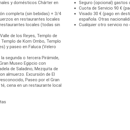
onales y domésticos Chárter en
Seguro (opcional) gastos 
Cuota de Servicio 90 € (pa
ión completa (sin bebidas) + 3/4
Visado 30 € (pago en desti
uerzos en restaurantes locales
española. Otras nacionali
 restaurantes locales (todas sin
Cualquier otro servicio no 
 Valle de los Reyes, Templo de
, Templo de Kom Ombo, Templo
es) y paseo en Faluca (Velero
a la segunda o tercera Pirámide,
al Gran Museo Egipcio con
dadela de Saladino, Mezquita de
 con almuerzo. Excursión de El
Desconocido, Paseo por el Gran
té, cena en un restaurante local
itas