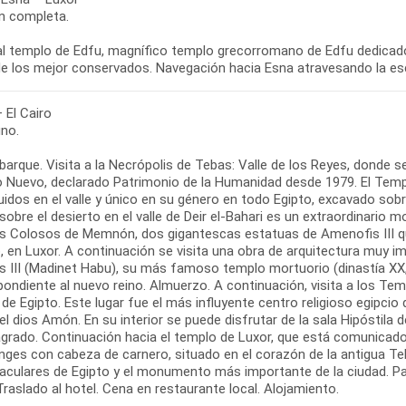
n completa.
 al templo de Edfu, magnífico templo grecorromano de Edfu dedicad
de los mejor conservados. Navegación hacia Esna atravesando la es
 El Cairo
no.
arque. Visita a la Necrópolis de Tebas: Valle de los Reyes, donde 
o Nuevo, declarado Patrimonio de la Humanidad desde 1979. El Temp
idos en el valle y único en su género en todo Egipto, excavado sob
sobre el desierto en el valle de Deir el-Bahari es un extraordinari
os Colosos de Memnón, dos gigantescas estatuas de Amenofis III que 
o, en Luxor. A continuación se visita una obra de arquitectura muy 
 III (Madinet Habu), su más famoso templo mortuorio (dinastía XX, 
pondiente al nuevo reino. Almuerzo. A continuación, visita a los Te
de Egipto. Este lugar fue el más influyente centro religioso egipcio 
el dios Amón. En su interior se puede disfrutar de la sala Hipóstila
agrado. Continuación hacia el templo de Luxor, que está comunicad
inges con cabeza de carnero, situado en el corazón de la antigua T
culares de Egipto y el monumento más importante de la ciudad. Pase
Traslado al hotel. Cena en restaurante local. Alojamiento.