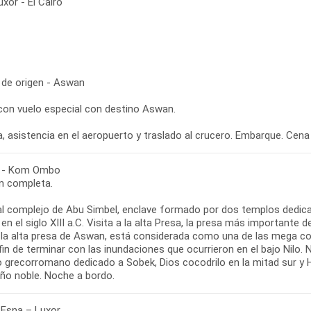
xor - El Cairo
 de origen - Aswan
 con vuelo especial con destino Aswan.
, asistencia en el aeropuerto y traslado al crucero. Embarque. Cena
 - Kom Ombo
n completa.
 al complejo de Abu Simbel, enclave formado por dos templos dedic
 en el siglo XIII a.C. Visita a la alta Presa, la presa más important
 la alta presa de Aswan, está considerada como una de las mega c
fin de terminar con las inundaciones que ocurrieron en el bajo Nilo.
 grecorromano dedicado a Sobek, Dios cocodrilo en la mitad sur y H
eño noble. Noche a bordo.
 Esna – Luxor