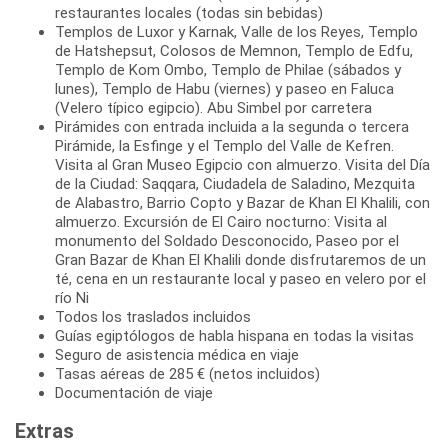
restaurantes locales (todas sin bebidas)
Templos de Luxor y Karnak, Valle de los Reyes, Templo
de Hatshepsut, Colosos de Memnon, Templo de Edfu,
Templo de Kom Ombo, Templo de Philae (sábados y
lunes), Templo de Habu (viernes) y paseo en Faluca
(Velero típico egipcio). Abu Simbel por carretera
Pirámides con entrada incluida a la segunda o tercera
Pirámide, la Esfinge y el Templo del Valle de Kefren.
Visita al Gran Museo Egipcio con almuerzo. Visita del Día
de la Ciudad: Saqqara, Ciudadela de Saladino, Mezquita
de Alabastro, Barrio Copto y Bazar de Khan El Khalili, con
almuerzo. Excursión de El Cairo nocturno: Visita al
monumento del Soldado Desconocido, Paseo por el
Gran Bazar de Khan El Khalili donde disfrutaremos de un
té, cena en un restaurante local y paseo en velero por el
río Ni
Todos los traslados incluidos
Guías egiptólogos de habla hispana en todas la visitas
Seguro de asistencia médica en viaje
Tasas aéreas de 285 € (netos incluidos)
Documentación de viaje
Extras