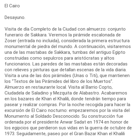
El Cairo
Desayuno.
Visita de día Completo de la Ciudad con almuerzo: conjunto
funerario de Sakkara. Veremos la pirámide escalonada de
Zoser (entrada no incluida), considerada la primera estructura
monumental de piedra del mundo. A continuación, visitaremos
una de las mastabas de Sakkara, tumbas del antiguo Egipto
construidas como sepulcros para aristócratas y altos
funcionarios. Las paredes de las mastabas están decoradas
con relieves y pinturas que detallan escenas de la vida diaria.
Visita a una de las dos pirámides (Unas o Titi), que mantienen
los “Textos de las Pirámides del libro de los Muertos”.
Almuerzo en restaurante local. Visita al Barrio Copto,
Ciudadela de Saladino y Mezquita de Alabastro. Acabaremos
en los bazares de Khan el Khalili, donde tendrán tiempo para
pasear y realizar compras. Por la noche recogida para hacer la
excursión de El Cairo nocturno: empezaremos por la visita del
Monumento al Soldado Desconocido. Su construcción fue
ordenada por el presidente Anwar Sadat en 1974 en honor de
los egipcios que perdieron sus vidas en la guerra de octubre de
1973. Seguidamente, paseo por el Gran Bazar Khan el Khalili