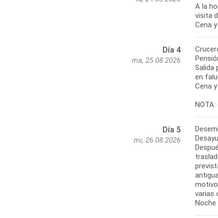
A la h
visita
Crucero
Día 4
Pensió
ma, 25.08.2026
Salida 
en falu
Cena y
NOTA: 
Desemb
Día 5
Desayu
mi, 26.08.2026
Después
traslad
previst
antigu
motivo
varias 
Noche e