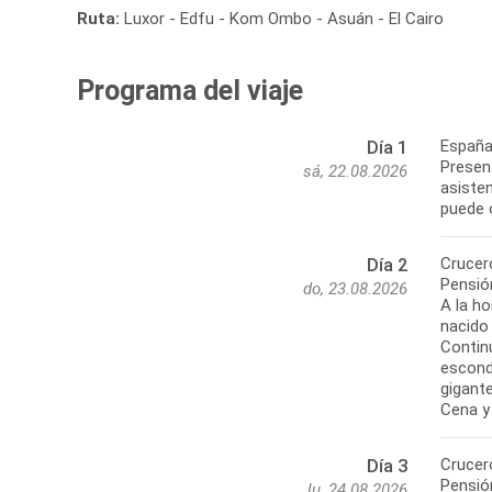
Ruta:
Luxor - Edfu - Kom Ombo - Asuán - El Cairo
Programa del viaje
España
Día 1
Presen
sá, 22.08.2026
asisten
puede 
Crucero
Día 2
Pensió
do, 23.08.2026
A la ho
nacido
Continu
escond
gigant
Cena y
Crucero
Día 3
Pensió
lu, 24.08.2026