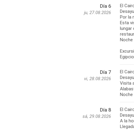
El Cair
Día 6
Desayun
ju, 27.08.2026
Por la 
Esta vi
lungar 
restaur
Noche e
Excursi
Egipcio
El Cair
Día 7
Desayun
vi, 28.08.2026
Visita 
Alabast
Noche e
El Cair
Día 8
Desayun
sá, 29.08.2026
A la ho
Llegada