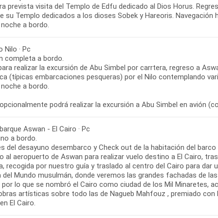
ora prevista visita del Templo de Edfu dedicado al Dios Horus. Regr
 de su Templo dedicados a los dioses Sobek y Hareoris. Navegación 
 Nilo · Pc
n completa a bordo.
para realizar la excursión de Abu Simbel por carrtera, regreso a Asw
ca (típicas embarcaciones pesqueras) por el Nilo contemplando vari
 noche a bordo.
opcionalmente podrá realizar la excursión a Abu Simbel en avión (c
arque Aswan - El Cairo · Pc
no a bordo.
 del desayuno desembarco y Check out de la habitación del barco a 
o al aeropuerto de Aswan para realizar vuelo destino a El Cairo, trasla
a, recogida por nuestro guía y traslado al centro del Cairo para dar 
a del Mundo musulmán, donde veremos las grandes fachadas de la
 por lo que se nombró el Cairo como ciudad de los Mil Minaretes, a
obras artísticas sobre todo las de Nagueb Mahfouz , premiado con No
n El Cairo.