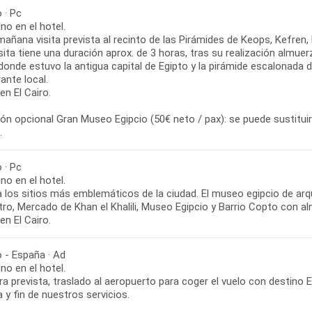
o · Pc
o en el hotel.
mañana visita prevista al recinto de las Pirámides de Keops, Kefren, 
sita tiene una duración aprox. de 3 horas, tras su realización almuerz
donde estuvo la antigua capital de Egipto y la pirámide escalonada de
ante local.
n El Cairo.
ón opcional Gran Museo Egipcio (50€ neto / pax): se puede sustitui
.
o · Pc
o en el hotel.
a los sitios más emblemáticos de la ciudad. El museo egipcio de arq
ro, Mercado de Khan el Khalili, Museo Egipcio y Barrio Copto con al
n El Cairo.
o - España · Ad
o en el hotel.
ra prevista, traslado al aeropuerto para coger el vuelo con destino 
 y fin de nuestros servicios.