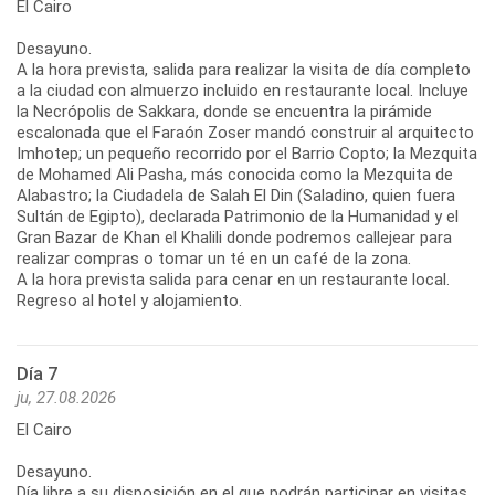
El Cairo
Desayuno.
A la hora prevista, salida para realizar la visita de día completo
a la ciudad con almuerzo incluido en restaurante local. Incluye
la Necrópolis de Sakkara, donde se encuentra la pirámide
escalonada que el Faraón Zoser mandó construir al arquitecto
Imhotep; un pequeño recorrido por el Barrio Copto; la Mezquita
de Mohamed Ali Pasha, más conocida como la Mezquita de
Alabastro; la Ciudadela de Salah El Din (Saladino, quien fuera
Sultán de Egipto), declarada Patrimonio de la Humanidad y el
Gran Bazar de Khan el Khalili donde podremos callejear para
realizar compras o tomar un té en un café de la zona.
A la hora prevista salida para cenar en un restaurante local.
Regreso al hotel y alojamiento.
Día 7
ju, 27.08.2026
El Cairo
Desayuno.
Día libre a su disposición en el que podrán participar en visitas