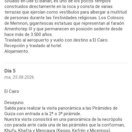
Situado en Deir El Bahari, es uno de los pocos templos
construidos directamente en la roca y consta de varias
terrazas que ejercían como vestíbulos para albergar a multitud
de personas durante las festividades religiosas. Los Colosos
de Memnon, gigantescas estatuas que representan al faraón
Amenhotep III y que permanecen en posición sedente desde
hace más de 3.500 años.
Traslado al aeropuerto y vuelo con destino a El Cairo.
Recepción y traslado al hotel.
Alojamiento.
Día 5
ma, 25.08.2026
El Cairo
Desayuno.
Salida para realizar la visita panorámica a las Pirámides de
Guiza con entrada a la 2ª o 3ª pirámide.
Nuestra visita consistirá en una panorámica de la necrópolis
con parada ante cada una de las pirámides que la conforman,
Khufu, Khafra y Mencaura (Keops, Kefrén y Micerinos).