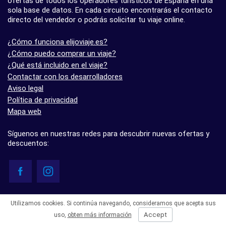
ofertas de todos los operadores turísticos de España en una
sola base de datos. En cada circuito encontrarás el contacto
directo del vendedor o podrás solicitar tu viaje online.
¿Cómo funciona elijoviaje.es?
¿Cómo puedo comprar un viaje?
¿Qué está incluido en el viaje?
Contactar con los desarrolladores
Aviso legal
Política de privacidad
Mapa web
Síguenos en nuestras redes para descubrir nuevas ofertas y
descuentos:
© elijoviaje.es – Plataforma de búsqueda de viajes organizados, 2026
Utilizamos cookies. Si continúa navegando, consideramos que acepta sus
- 5.0 basado en 7 opiniones
Accept
uso,
obten más información