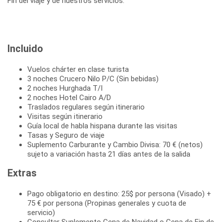
Fin del viaje y de nuestros servicios.
Incluido
Vuelos chárter en clase turista
3 noches Crucero Nilo P/C (Sin bebidas)
2 noches Hurghada T/I
2 noches Hotel Cairo A/D
Traslados regulares según itinerario
Visitas según itinerario
Guía local de habla hispana durante las visitas
Tasas y Seguro de viaje
Suplemento Carburante y Cambio Divisa: 70 € (netos)
sujeto a variación hasta 21 días antes de la salida
Extras
Pago obligatorio en destino: 25$ por persona (Visado) +
75 € por persona (Propinas generales y cuota de
servicio)
Consultar Suplemento Cena de Navidad o Cena de Fin de