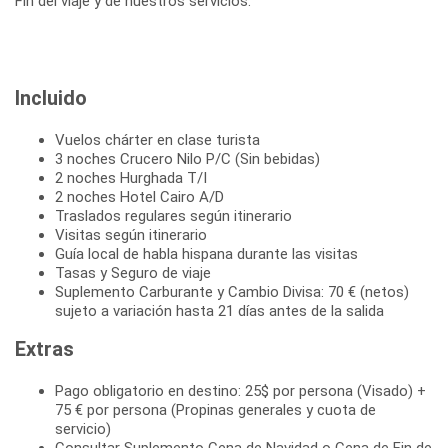
Fin del viaje y de nuestros servicios.
Incluido
Vuelos chárter en clase turista
3 noches Crucero Nilo P/C (Sin bebidas)
2 noches Hurghada T/I
2 noches Hotel Cairo A/D
Traslados regulares según itinerario
Visitas según itinerario
Guía local de habla hispana durante las visitas
Tasas y Seguro de viaje
Suplemento Carburante y Cambio Divisa: 70 € (netos)
sujeto a variación hasta 21 días antes de la salida
Extras
Pago obligatorio en destino: 25$ por persona (Visado) +
75 € por persona (Propinas generales y cuota de
servicio)
Consultar Suplemento Cena de Navidad o Cena de Fin de