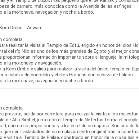
as y el Templo de Luxor, más pequeño que el de Karnak y comunica
beza de carnero, más conocida como la Avenida de las esfinges.
o a la motonave, navegación y noche a bordo.
 Kom Ombo - Aswan
n completa.
para realizar la visita al Templo de Edfú, erigido en honor del dios H
ntal del río Nilo es uno de los más grandes de Egipto y el mejor co
 proporcionan información importante sobre el lenguaje, la mitologí
o a la motonave y navegación.
 a Kom Ombo y salida para realizar la visita del único templo en E
con cabeza de cocodrilo y el dios Haroeris con cabeza de halcón.
o a la motonave, navegación y noche a bordo.
n completa.
ra prevista, salida por carretera para realizar la visita a los majes
lo de Abu Simbel, junto con el templo de Nefertari forma el comple
II, uno en su propio honor y otro en el de su esposa. Son uno de l
on que ser trasladados de su emplazamiento original tras la constru
 y visita al Templo de Philae, construido en honor de la diosa Isis y 