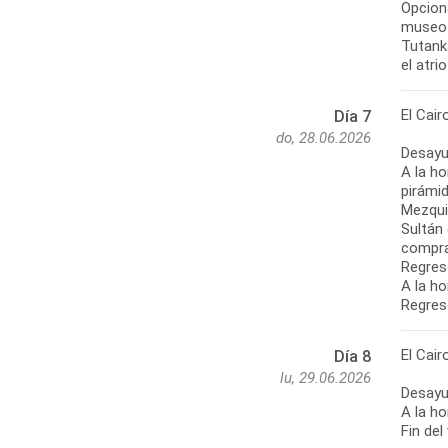
Opciona
museo 
Tutanka
el atri
El Cair
Día 7
do, 28.06.2026
Desayu
A la ho
pirámi
Mezqui
Sultán 
compra
Regreso
A la ho
Regreso
El Cair
Día 8
lu, 29.06.2026
Desayu
A la ho
Fin del