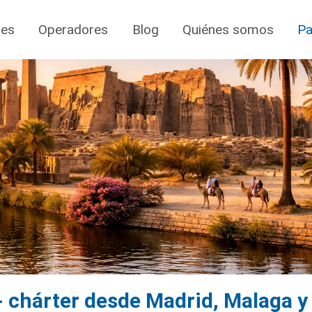
jes
Operadores
Blog
Quiénes somos
Pa
- chárter desde Madrid, Malaga y