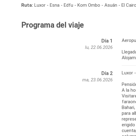
Ruta:
Luxor - Esna - Edfu - Kom Ombo - Asuán - El Cair
Programa del viaje
Aeropu
Día 1
lu, 22.06.2026
Llegada
Alojami
Luxor 
Día 2
ma, 23.06.2026
Pensió
A la ho
Visitar
faraone
Bahari
para a
repres
erigido
cuenta