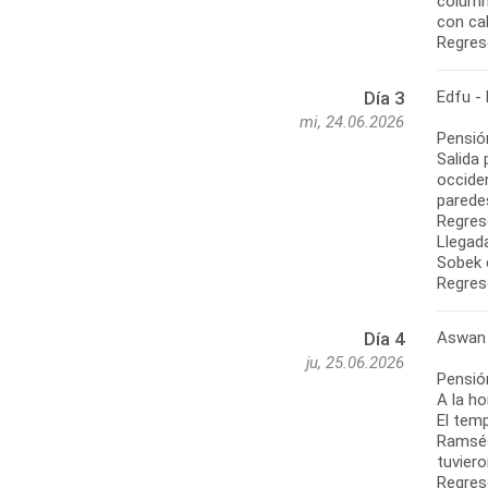
column
con ca
Regres
Edfu -
Día 3
mi, 24.06.2026
Pensió
Salida 
occide
paredes
Regres
Llegada
Sobek 
Regres
Aswan
Día 4
ju, 25.06.2026
Pensió
A la ho
El temp
Ramsés 
tuvier
Regreso