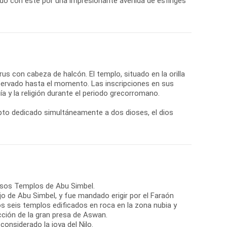
do con éste por una impresionante avenida de esfinges
orus con cabeza de halcón. El templo, situado en la orilla
nservado hasta el momento. Las inscripciones en sus
a y la religión durante el periodo grecorromano.
gipto dedicado simultáneamente a dos dioses, el dios
tuosos Templos de Abu Simbel.
jo de Abu Simbel, y fue mandado erigir por el Faraón
os seis templos edificados en roca en la zona nubia y
cción de la gran presa de Aswan.
considerado la joya del Nilo.