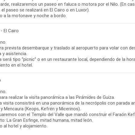
tarde, realizaremos un paseo en faluca o motora por el Nilo. (En ca
el paseo se realizará en El Cairo o en Luxor).
o a la motonave y noche a bordo.
- El Cairo
no.
ra prevista desembarque y traslado al aeropuerto para volar con dest
 y asistencia.
 será tipo “picnic” o en un restaurante local, dependiendo de la hora
ento en el hotel.
o
no.
para realizar la visita panorámica a las Pirámides de Guiza.
a visita consistirá en una panorámica de la necrópolis con parada a
 y Mencaura (Keops, Kefrén y Micerinos).
uaremos con el Templo del Valle que mandó construir el Faraón Kefr
nto: La Gran Esfinge, mitad humana, mitad león.
 al hotel y alojamiento.