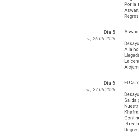
Por la 
Aswan, 
Regres
Aswan 
Día 5
vi, 26.06.2026
Desayu
A la ho
Llegada
La cena
Alojami
El Cair
Día 6
sá, 27.06.2026
Desayu
Salida 
Nuestr
Khafra
Contin
el reci
Regreso