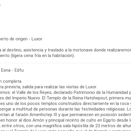
o
erto de origen - Luxor
 al destino, asistencia y traslado a la motonave donde realizaremos e
ento (ligera cena fría en la habitación).
- Esna - Edfu
n completa.
ra prevista, salida para realizar las visitas de Luxor.
emos: el Valle de los Reyes, declarado Patrimonio de la Humanidad p
s del Imperio Nuevo. El Templo de la Reina Hatshepsut, primera muje
, es uno de los pocos templos construidos directamente en la roca 
lbergar a multitud de personas durante las festividades religiosas
entan al faraón Amenhotep III y que permanecen en posición seden
 en honor al dios Amón y principal recinto de culto en Egipto desde
, entre otros, con una magnífica sala hipóstila de 23 metros de alt