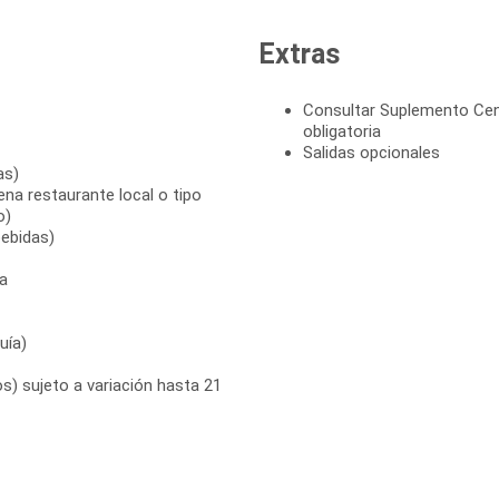
Extras
Consultar Suplemento Cen
obligatoria
Salidas opcionales
as)
ena restaurante local o tipo
o)
bebidas)
a
uía)
s) sujeto a variación hasta 21