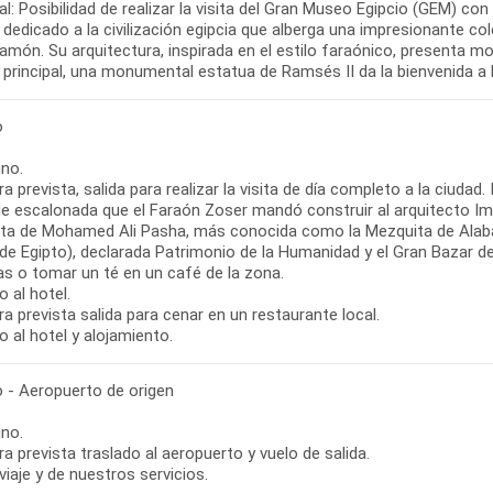
l: Posibilidad de realizar la visita del Gran Museo Egipcio (GEM) co
dedicado a la civilización egipcia que alberga una impresionante co
món. Su arquitectura, inspirada en el estilo faraónico, presenta mo
o principal, una monumental estatua de Ramsés II da la bienvenida a 
o
no.
ra prevista, salida para realizar la visita de día completo a la ciuda
de escalonada que el Faraón Zoser mandó construir al arquitecto Imh
ta de Mohamed Ali Pasha, más conocida como la Mezquita de Alabastr
de Egipto), declarada Patrimonio de la Humanidad y el Gran Bazar de 
s o tomar un té en un café de la zona.
 al hotel.
ra prevista salida para cenar en un restaurante local.
 al hotel y alojamiento.
o - Aeropuerto de origen
no.
ra prevista traslado al aeropuerto y vuelo de salida.
 viaje y de nuestros servicios.