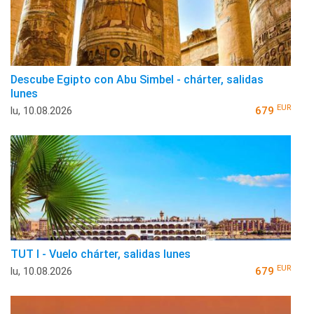
Descube Egipto con Abu Simbel - chárter, salidas
lunes
EUR
lu, 10.08.2026
679
TUT I - Vuelo chárter, salidas lunes
EUR
lu, 10.08.2026
679