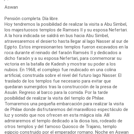
Aswan
Pensión completa. Día libre.
Hoy tendremos la posibilidad de realizar la visita a Abu Simbel,
los majestuosos templos de Ramses II y su esposa Nefertari.
A la hora indicada se saldrá en bus hacia Abu Simbel,
atravesaremos el desierto hasta llegar al lago Nasser al sur de
Egipto. Estos impresionantes templos fueron excavados en la
roca durante el reinado del faraón Ramsés II y dedicados a
dicho faraón y a su esposa Nefertari, para conmemorar su
victoria en la batalla de Kadesh y mostrar su poder a los
nubios. En 1968, el complejo fue reubicado en una colina
artificial, construida sobre el nivel del futuro lago Nasser. El
traslado de los templos fue necesario para evitar que
quedaran sumergidos tras la construcción de la presa de
Asuán. Regreso al barco para la comida. Por la tarde
posibilidad de realizar la visita del templo de Philae.
Tomaremos una pequeña embarcación para realizar la visita
de Philae donde disfrutaremos del maravilloso espectáculo de
luz y sonido que nos ofrecen en esta mágica isla. Allí
admiraremos el templo dedicado a la diosa Isis, rodeado de
otros templos y del famoso Quiosco de Trajano, templo
egipcio construido por el emperador romano. Noche en Aswan