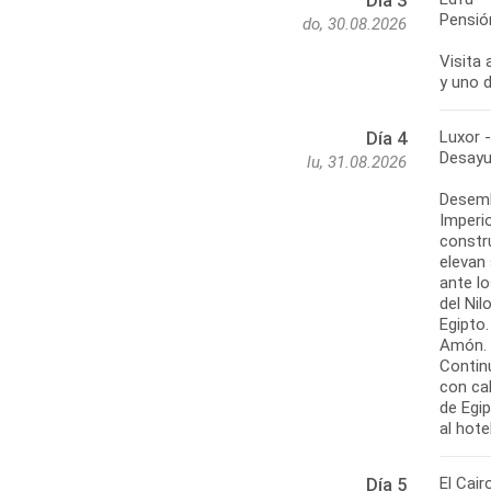
Día 3
Pensió
do, 30.08.2026
Visita
y uno 
Luxor -
Día 4
Desayu
lu, 31.08.2026
Desemb
Imperi
constru
elevan 
ante l
del Nil
Egipto.
Amón. E
Contin
con ca
de Egip
al hote
El Cair
Día 5