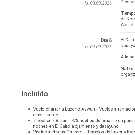
Desayu
ju, 03.09.2026
Tiempo
de Kom 
Abu al 
El Cair
Día 8
Desayu
vi, 04.09.2026
A la ho
Notas: 
organiz
Incluido
Vuelo chárter a Luxor o Aswan - Vuelos internaci
clase turista
7 noches / 8 días - 4/3 noches de crucero en pens
noches en El Cairo alojamiento y desayuno
Visitas incluidas Crucero - Templos de Luxor y Kar