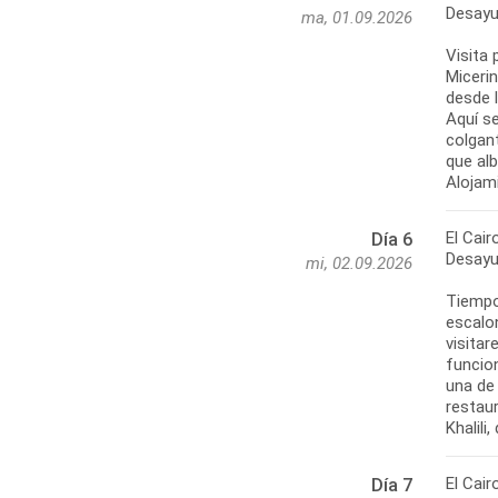
Desayu
ma, 01.09.2026
Visita 
Micerin
desde l
Aquí s
colgant
que al
Alojam
El Cair
Día 6
Desayu
mi, 02.09.2026
Tiempo 
escalo
visita
funcion
una de 
restaur
Khalili
El Cair
Día 7