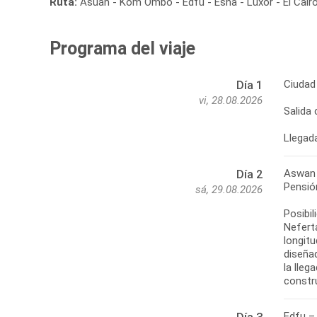
Ruta:
Asuán - Kom Ombo - Edfu - Esna - Luxor - El Cair
Programa del viaje
Ciudad
Día 1
vi, 28.08.2026
Salida
Llegada
Aswan
Día 2
Pensió
sá, 29.08.2026
Posibi
Neferta
longit
diseñad
la lleg
constr
Edfu –