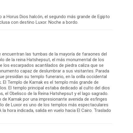
o a Horus Dios halcón, el segundo más grande de Egipto
clusa con destino Luxor. Noche a bordo.
se encuentran las tumbas de la mayoría de faraones del
lo de la reina Hatshepsut, el más monumental de los
re los escarpados acantilados de piedra caliza que se
o monumento capaz de deslumbrar a sus visitantes. Parada
presidían su templo funerario, en la orilla occidental
ak. El Templo de Karnak es el templo más grande de
los. El templo principal estaba dedicado al culto del dios
s, el Obelisco de la Reina Hatshepsut y el lago sagrado.
o de Karnak por una impresionante avenida de esfinges
mplo de Luxor es uno de los templos más espectaculares
a hora indicada, salida en vuelo hacia El Cairo. Traslado