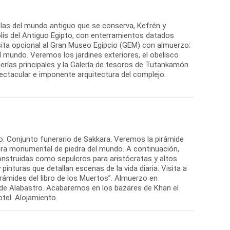
illas del mundo antiguo que se conserva, Kefrén y
polis del Antiguo Egipto, con enterramientos datados
 visita opcional al Gran Museo Egipcio (GEM) con almuerzo:
 mundo. Veremos los jardines exteriores, el obelisco
alerías principales y la Galería de tesoros de Tutankamón
ctacular e imponente arquitectura del complejo.
rzo: Conjunto funerario de Sakkara. Veremos la pirámide
tura monumental de piedra del mundo. A continuación,
onstruidas como sepulcros para aristócratas y altos
inturas que detallan escenas de la vida diaria. Visita a
irámides del libro de los Muertos”. Almuerzo en
ta de Alabastro. Acabaremos en los bazares de Khan el
otel. Alojamiento.