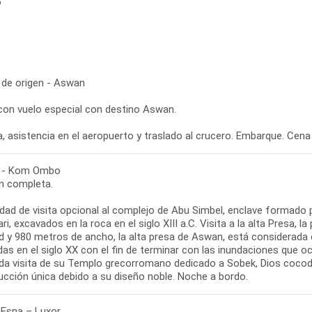
o
 de origen - Aswan
 con vuelo especial con destino Aswan.
, asistencia en el aeropuerto y traslado al crucero. Embarque. Cena
 - Kom Ombo
n completa.
lidad de visita opcional al complejo de Abu Simbel, enclave formad
ri, excavados en la roca en el siglo XIII a.C. Visita a la alta Presa
ud y 980 metros de ancho, la alta presa de Aswan, está considera
as en el siglo XX con el fin de terminar con las inundaciones que o
ada visita de su Templo grecorromano dedicado a Sobek, Dios cocodri
ucción única debido a su diseño noble. Noche a bordo.
 Esna – Luxor