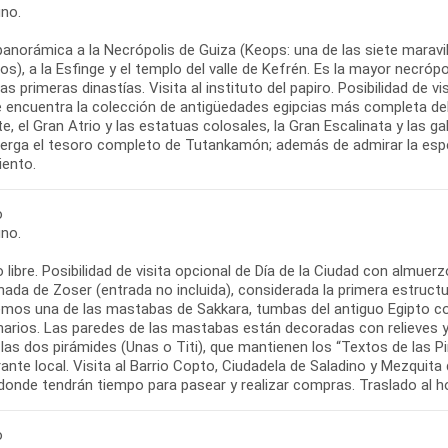
no.
panorámica a la Necrópolis de Guiza (Keops: una de las siete marav
os), a la Esfinge y el templo del valle de Kefrén. Es la mayor necró
as primeras dinastías. Visita al instituto del papiro. Posibilidad de
e encuentra la colección de antigüedades egipcias más completa del
e, el Gran Atrio y las estatuas colosales, la Gran Escalinata y las g
berga el tesoro completo de Tutankamón; además de admirar la espe
iento.
o
no.
libre. Posibilidad de visita opcional de Día de la Ciudad con almue
nada de Zoser (entrada no incluida), considerada la primera estruc
remos una de las mastabas de Sakkara, tumbas del antiguo Egipto c
arios. Las paredes de las mastabas están decoradas con relieves y p
las dos pirámides (Unas o Titi), que mantienen los “Textos de las P
ante local. Visita al Barrio Copto, Ciudadela de Saladino y Mezqui
, donde tendrán tiempo para pasear y realizar compras. Traslado al h
o