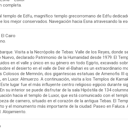
n completa.
 al templo de Edfu, magnífico templo grecorromano de Edfu dedicad
de los mejor conservados. Navegación hacia Esna atravesando la es
 El Cairo
no.
arque. Visita a la Necrópolis de Tebas: Valle de los Reyes, donde 
o Nuevo, declarado Patrimonio de la Humanidad desde 1979. El Temp
idos en el valle y único en su género en todo Egipto, excavado sob
sobre el desierto en el valle de Deir el-Bahari es un extraordinari
os Colosos de Memnón, dos gigantescas estatuas de Amenofis III que 
o, en Luxor. Almuerzo. A continuación, visita a los Templos de Karn
 Este lugar fue el más influyente centro religioso egipcio durante sig
n su interior se puede disfrutar de la sala Hipóstila de 134 columna
uación hacia el templo de Luxor, que está comunicado con el templ
beza de carnero, situado en el corazón de la antigua Tebas. El Te
to y el monumento más importante de la ciudad. Paseo en Faluca. A l
l. Alojamiento.
o