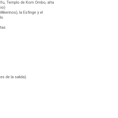
fu, Templo de Kom Ombo, alta
io)
ikerinos), la Esfinge y el
lo
itas
s de la salida).