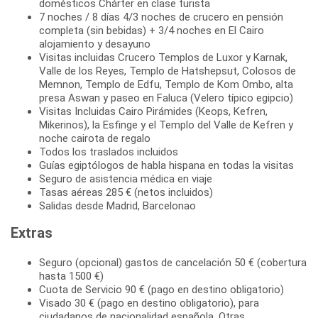
domésticos Chárter en clase turista
7 noches / 8 días 4/3 noches de crucero en pensión
completa (sin bebidas) + 3/4 noches en El Cairo
alojamiento y desayuno
Visitas incluidas Crucero Templos de Luxor y Karnak,
Valle de los Reyes, Templo de Hatshepsut, Colosos de
Memnon, Templo de Edfu, Templo de Kom Ombo, alta
presa Aswan y paseo en Faluca (Velero típico egipcio)
Visitas Incluidas Cairo Pirámides (Keops, Kefren,
Mikerinos), la Esfinge y el Templo del Valle de Kefren y
noche cairota de regalo
Todos los traslados incluidos
Guías egiptólogos de habla hispana en todas la visitas
Seguro de asistencia médica en viaje
Tasas aéreas 285 € (netos incluidos)
Salidas desde Madrid, Barcelonao
Extras
Seguro (opcional) gastos de cancelación 50 € (cobertura
hasta 1500 €)
Cuota de Servicio 90 € (pago en destino obligatorio)
Visado 30 € (pago en destino obligatorio), para
ciudadanos de nacionalidad española. Otras