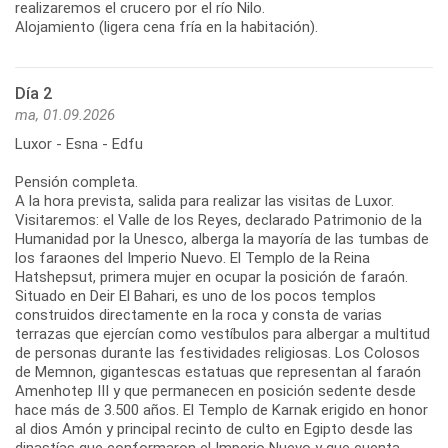
realizaremos el crucero por el río Nilo.
Alojamiento (ligera cena fría en la habitación).
Día 2
ma, 01.09.2026
Luxor - Esna - Edfu
Pensión completa.
A la hora prevista, salida para realizar las visitas de Luxor.
Visitaremos: el Valle de los Reyes, declarado Patrimonio de la
Humanidad por la Unesco, alberga la mayoría de las tumbas de
los faraones del Imperio Nuevo. El Templo de la Reina
Hatshepsut, primera mujer en ocupar la posición de faraón.
Situado en Deir El Bahari, es uno de los pocos templos
construidos directamente en la roca y consta de varias
terrazas que ejercían como vestíbulos para albergar a multitud
de personas durante las festividades religiosas. Los Colosos
de Memnon, gigantescas estatuas que representan al faraón
Amenhotep III y que permanecen en posición sedente desde
hace más de 3.500 años. El Templo de Karnak erigido en honor
al dios Amón y principal recinto de culto en Egipto desde las
dinastías que conformaron el Imperio Nuevo y que cuenta,