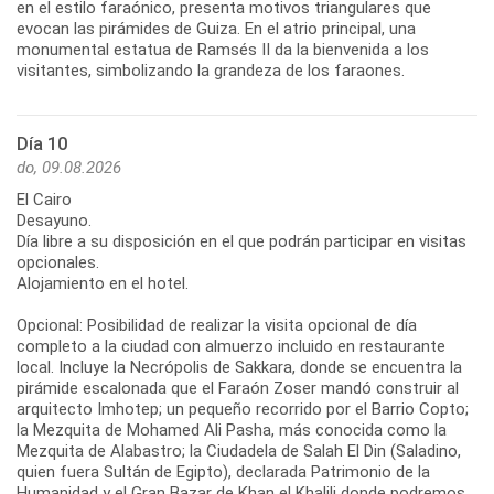
en el estilo faraónico, presenta motivos triangulares que
evocan las pirámides de Guiza. En el atrio principal, una
monumental estatua de Ramsés II da la bienvenida a los
visitantes, simbolizando la grandeza de los faraones.
Día 10
do, 09.08.2026
El Cairo
Desayuno.
Día libre a su disposición en el que podrán participar en visitas
opcionales.
Alojamiento en el hotel.
Opcional: Posibilidad de realizar la visita opcional de día
completo a la ciudad con almuerzo incluido en restaurante
local. Incluye la Necrópolis de Sakkara, donde se encuentra la
pirámide escalonada que el Faraón Zoser mandó construir al
arquitecto Imhotep; un pequeño recorrido por el Barrio Copto;
la Mezquita de Mohamed Ali Pasha, más conocida como la
Mezquita de Alabastro; la Ciudadela de Salah El Din (Saladino,
quien fuera Sultán de Egipto), declarada Patrimonio de la
Humanidad y el Gran Bazar de Khan el Khalili donde podremos