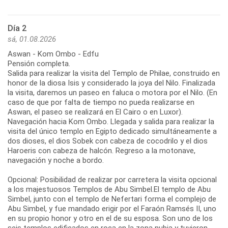
Día 2
sá, 01.08.2026
Aswan - Kom Ombo - Edfu
Pensión completa.
Salida para realizar la visita del Templo de Philae, construido en
honor de la diosa Isis y considerado la joya del Nilo. Finalizada
la visita, daremos un paseo en faluca o motora por el Nilo. (En
caso de que por falta de tiempo no pueda realizarse en
Aswan, el paseo se realizará en El Cairo o en Luxor).
Navegación hacia Kom Ombo. Llegada y salida para realizar la
visita del único templo en Egipto dedicado simultáneamente a
dos dioses, el dios Sobek con cabeza de cocodrilo y el dios
Haroeris con cabeza de halcón. Regreso a la motonave,
navegación y noche a bordo.
Opcional: Posibilidad de realizar por carretera la visita opcional
a los majestuosos Templos de Abu Simbel.El templo de Abu
Simbel, junto con el templo de Nefertari forma el complejo de
Abu Simbel, y fue mandado erigir por el Faraón Ramsés II, uno
en su propio honor y otro en el de su esposa. Son uno de los
seis templos edificados en roca en la zona nubia y tuvieron