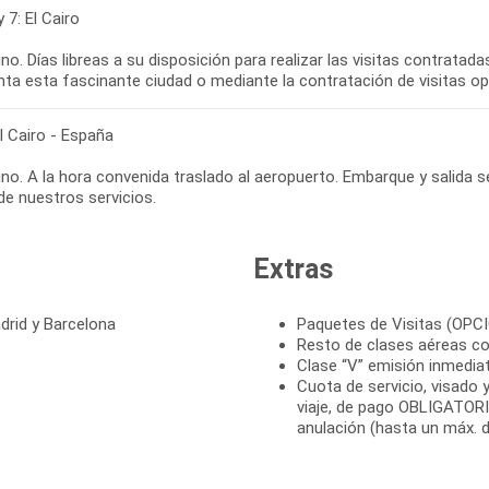
y 7: El Cairo
o. Días libreas a su disposición para realizar las visitas contratad
nta esta fascinante ciudad o mediante la contratación de visitas op
El Cairo - España
o. A la hora convenida traslado al aeropuerto. Embarque y salida s
 de nuestros servicios.
Extras
drid y Barcelona
Paquetes de Visitas (OPC
Resto de clases aéreas co
Clase “V” emisión inmedia
Cuota de servicio, visado y
viaje, de pago OBLIGATORI
anulación (hasta un máx. d