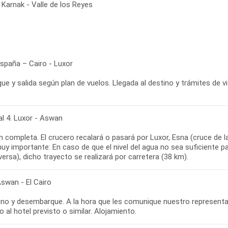
Karnak - Valle de los Reyes
España – Cairo - Luxor
e y salida según plan de vuelos. Llegada al destino y trámites de v
al 4: Luxor - Aswan
n completa. El crucero recalará o pasará por Luxor, Esna (cruce de
uy importante: En caso de que el nivel del agua no sea suficiente p
versa), dicho trayecto se realizará por carretera (38 km).
Aswan - El Cairo
no y desembarque. A la hora que les comunique nuestro representante
o al hotel previsto o similar. Alojamiento.