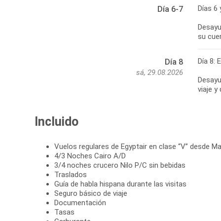
Días 6 
Día 6-7
Desayun
su cue
Día 8: 
Día 8
sá, 29.08.2026
Desayun
viaje y
Incluido
Vuelos regulares de Egyptair en clase “V” desde Ma
4/3 Noches Cairo A/D
3/4 noches crucero Nilo P/C sin bebidas
Traslados
Guía de habla hispana durante las visitas
Seguro básico de viaje
Documentación
Tasas