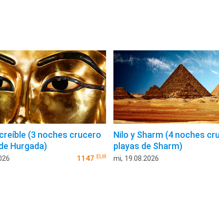
ncreíble (3 noches crucero
Nilo y Sharm (4 noches cr
 de Hurgada)
playas de Sharm)
EUR
026
1147
mi, 19.08.2026