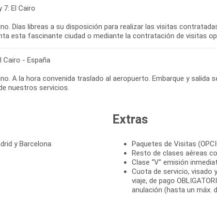
y 7: El Cairo
o. Días libreas a su disposición para realizar las visitas contratad
nta esta fascinante ciudad o mediante la contratación de visitas op
El Cairo - España
o. A la hora convenida traslado al aeropuerto. Embarque y salida s
 de nuestros servicios.
Extras
drid y Barcelona
Paquetes de Visitas (OPC
Resto de clases aéreas co
Clase “V” emisión inmedia
Cuota de servicio, visado y
viaje, de pago OBLIGATORI
anulación (hasta un máx. d