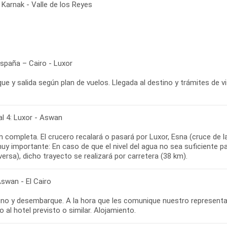
Karnak - Valle de los Reyes
España – Cairo - Luxor
e y salida según plan de vuelos. Llegada al destino y trámites de v
al 4: Luxor - Aswan
n completa. El crucero recalará o pasará por Luxor, Esna (cruce de
uy importante: En caso de que el nivel del agua no sea suficiente p
versa), dicho trayecto se realizará por carretera (38 km).
Aswan - El Cairo
no y desembarque. A la hora que les comunique nuestro representante
o al hotel previsto o similar. Alojamiento.