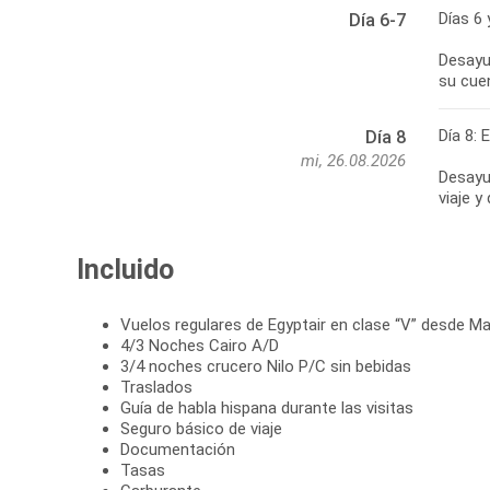
Días 6 
Día 6-7
Desayun
su cue
Día 8: 
Día 8
mi, 26.08.2026
Desayun
viaje y
Incluido
Vuelos regulares de Egyptair en clase “V” desde Ma
4/3 Noches Cairo A/D
3/4 noches crucero Nilo P/C sin bebidas
Traslados
Guía de habla hispana durante las visitas
Seguro básico de viaje
Documentación
Tasas