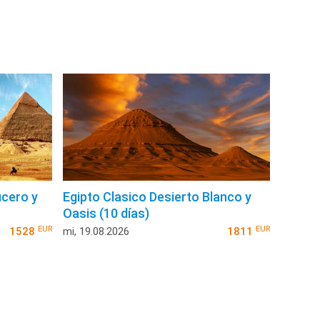
ucero y
Egipto Clasico Desierto Blanco y
Oasis (10 días)
EUR
EUR
1528
mi, 19.08.2026
1811