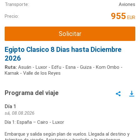
Transporte:
Aviones
955
Precio:
EUR
Solicitar
Egipto Clasico 8 Dias hasta Diciembre
2026
Ruta:
Asuán - Luxor - Edfu - Esna - Guiza - Kom Ombo -
Karnak - Valle de los Reyes
Programa del viaje
Día 1
sá, 08.08.2026
Día 1: España – Cairo - Luxor
Embarque y salida según plan de vuelos. Llegada al destino y
trámites de visado. Asistencia y traslado a la motonave