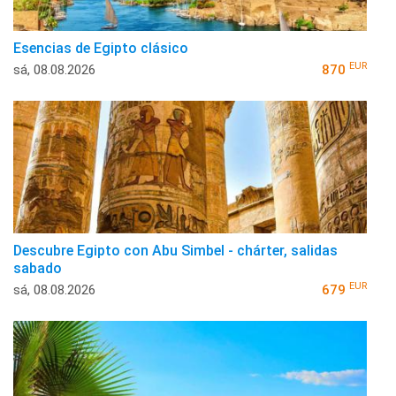
Esencias de Egipto clásico
EUR
sá, 08.08.2026
870
Descubre Egipto con Abu Simbel - chárter, salidas
sabado
EUR
sá, 08.08.2026
679