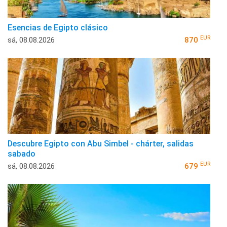
Esencias de Egipto clásico
EUR
sá, 08.08.2026
870
Descubre Egipto con Abu Simbel - chárter, salidas
sabado
EUR
sá, 08.08.2026
679