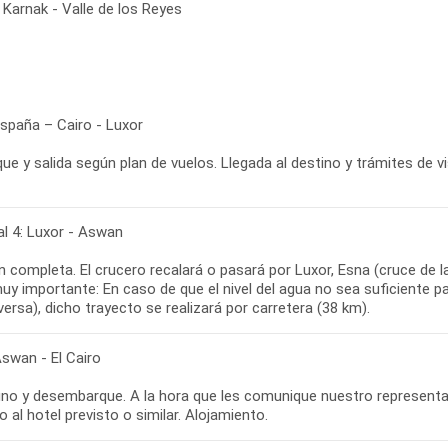
Karnak - Valle de los Reyes
España – Cairo - Luxor
e y salida según plan de vuelos. Llegada al destino y trámites de v
al 4: Luxor - Aswan
n completa. El crucero recalará o pasará por Luxor, Esna (cruce de
uy importante: En caso de que el nivel del agua no sea suficiente p
versa), dicho trayecto se realizará por carretera (38 km).
Aswan - El Cairo
no y desembarque. A la hora que les comunique nuestro representante
o al hotel previsto o similar. Alojamiento.