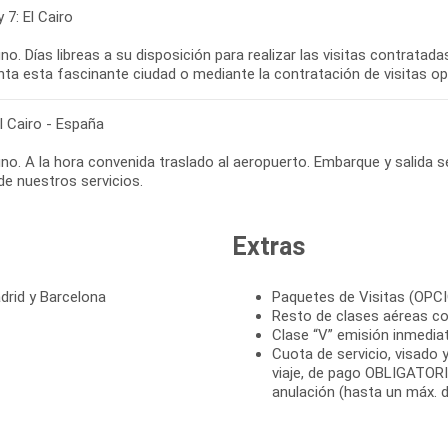
y 7: El Cairo
o. Días libreas a su disposición para realizar las visitas contratad
nta esta fascinante ciudad o mediante la contratación de visitas op
El Cairo - España
o. A la hora convenida traslado al aeropuerto. Embarque y salida s
 de nuestros servicios.
Extras
drid y Barcelona
Paquetes de Visitas (OPC
Resto de clases aéreas co
Clase “V” emisión inmedia
Cuota de servicio, visado y
viaje, de pago OBLIGATORI
anulación (hasta un máx. d