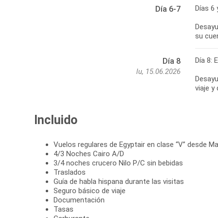
Días 6 
Día 6-7
Desayun
su cue
Día 8: 
Día 8
lu, 15.06.2026
Desayun
viaje y
Incluido
Vuelos regulares de Egyptair en clase “V” desde Ma
4/3 Noches Cairo A/D
3/4 noches crucero Nilo P/C sin bebidas
Traslados
Guía de habla hispana durante las visitas
Seguro básico de viaje
Documentación
Tasas