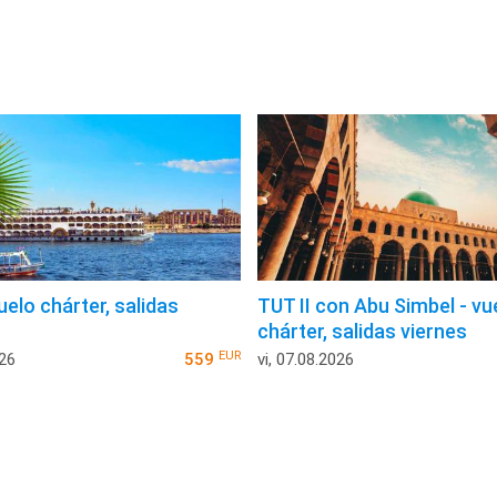
uelo chárter, salidas
TUT II con Abu Simbel - vu
chárter, salidas viernes
EUR
026
559
vi, 07.08.2026