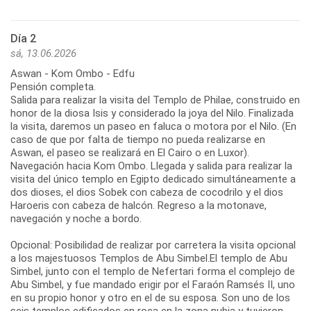
Día 2
sá, 13.06.2026
Aswan - Kom Ombo - Edfu
Pensión completa.
Salida para realizar la visita del Templo de Philae, construido en
honor de la diosa Isis y considerado la joya del Nilo. Finalizada
la visita, daremos un paseo en faluca o motora por el Nilo. (En
caso de que por falta de tiempo no pueda realizarse en
Aswan, el paseo se realizará en El Cairo o en Luxor).
Navegación hacia Kom Ombo. Llegada y salida para realizar la
visita del único templo en Egipto dedicado simultáneamente a
dos dioses, el dios Sobek con cabeza de cocodrilo y el dios
Haroeris con cabeza de halcón. Regreso a la motonave,
navegación y noche a bordo.
Opcional: Posibilidad de realizar por carretera la visita opcional
a los majestuosos Templos de Abu Simbel.El templo de Abu
Simbel, junto con el templo de Nefertari forma el complejo de
Abu Simbel, y fue mandado erigir por el Faraón Ramsés II, uno
en su propio honor y otro en el de su esposa. Son uno de los
seis templos edificados en roca en la zona nubia y tuvieron