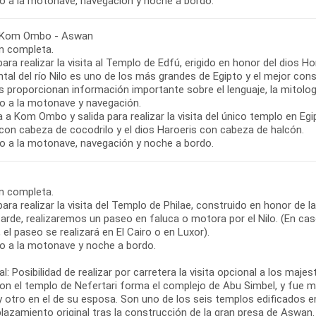
o a la motonave, navegación y noche a bordo.
 Kom Ombo - Aswan
n completa.
para realizar la visita al Templo de Edfú, erigido en honor del dios H
ntal del río Nilo es uno de los más grandes de Egipto y el mejor co
 proporcionan información importante sobre el lenguaje, la mitologí
o a la motonave y navegación.
 a Kom Ombo y salida para realizar la visita del único templo en E
con cabeza de cocodrilo y el dios Haroeris con cabeza de halcón.
o a la motonave, navegación y noche a bordo.
n completa.
para realizar la visita del Templo de Philae, construido en honor de la
tarde, realizaremos un paseo en faluca o motora por el Nilo. (En ca
el paseo se realizará en El Cairo o en Luxor).
o a la motonave y noche a bordo.
l: Posibilidad de realizar por carretera la visita opcional a los m
on el templo de Nefertari forma el complejo de Abu Simbel, y fue m
 otro en el de su esposa. Son uno de los seis templos edificados e
lazamiento original tras la construcción de la gran presa de Aswan.