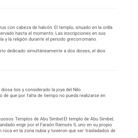
orus con cabeza de halcón. El templo, situado en la orilla
nservado hasta el momento. Las inscripciones en sus
a y la religión durante el periodo grecorromano.
gipto dedicado simultáneamente a dos dioses, el dios
 diosa Isis y considerado la joya del Nilo.
so de que por falta de tiempo no pueda realizarse en
ajestuosos Templos de Abu Simbel.El templo de Abu Simbel,
andado erigir por el Faraón Ramsés II, uno en su propio
n roca en la zona nubia y tuvieron que ser trasladados de