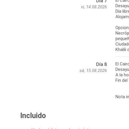
El Cair
Día 7
Desayu
vi, 14.08.2026
Día lib
Alojami
Opciona
Necróp
pequeñ
Ciudade
Khalili
El Cair
Día 8
Desayu
sá, 15.08.2026
A la ho
Fin del
Nota im
Incluido