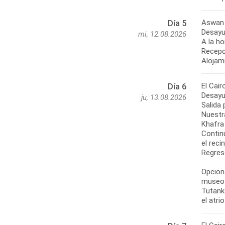
Aswan 
Día 5
Desayu
mi, 12.08.2026
A la ho
Recepci
Alojam
El Cair
Día 6
Desayu
ju, 13.08.2026
Salida 
Nuestr
Khafra
Contin
el reci
Regreso
Opciona
museo 
Tutanka
el atri