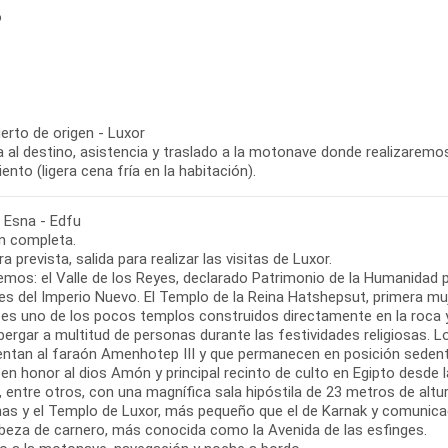
o
erto de origen - Luxor
 al destino, asistencia y traslado a la motonave donde realizaremos e
ento (ligera cena fría en la habitación).
- Esna - Edfu
n completa.
ra prevista, salida para realizar las visitas de Luxor.
emos: el Valle de los Reyes, declarado Patrimonio de la Humanidad p
s del Imperio Nuevo. El Templo de la Reina Hatshepsut, primera muje
, es uno de los pocos templos construidos directamente en la roca 
lbergar a multitud de personas durante las festividades religiosas
entan al faraón Amenhotep III y que permanecen en posición seden
 en honor al dios Amón y principal recinto de culto en Egipto desde
, entre otros, con una magnífica sala hipóstila de 23 metros de alt
as y el Templo de Luxor, más pequeño que el de Karnak y comunica
beza de carnero, más conocida como la Avenida de las esfinges.