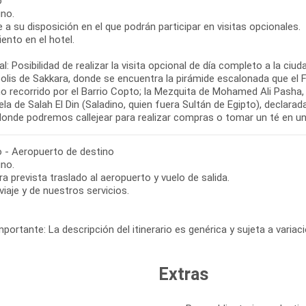
o
no.
re a su disposición en el que podrán participar en visitas opcionales.
ento en el hotel.
l: Posibilidad de realizar la visita opcional de día completo a la ciu
olis de Sakkara, donde se encuentra la pirámide escalonada que el 
o recorrido por el Barrio Copto; la Mezquita de Mohamed Ali Pasha
la de Salah El Din (Saladino, quien fuera Sultán de Egipto), declara
 donde podremos callejear para realizar compras o tomar un té en un
o - Aeropuerto de destino
no.
ra prevista traslado al aeropuerto y vuelo de salida.
 viaje y de nuestros servicios.
portante: La descripción del itinerario es genérica y sujeta a varia
Extras