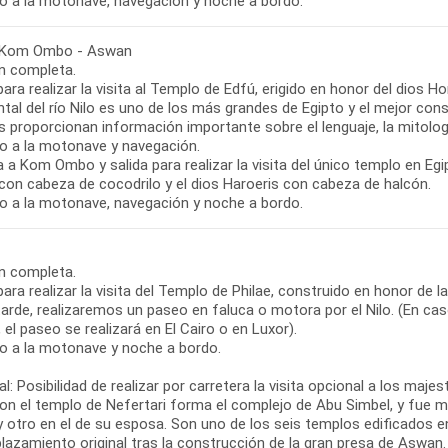
o a la motonave, navegación y noche a bordo.
 Kom Ombo - Aswan
n completa.
para realizar la visita al Templo de Edfú, erigido en honor del dios H
ntal del río Nilo es uno de los más grandes de Egipto y el mejor co
 proporcionan información importante sobre el lenguaje, la mitologí
o a la motonave y navegación.
 a Kom Ombo y salida para realizar la visita del único templo en E
con cabeza de cocodrilo y el dios Haroeris con cabeza de halcón.
o a la motonave, navegación y noche a bordo.
n completa.
para realizar la visita del Templo de Philae, construido en honor de la
tarde, realizaremos un paseo en faluca o motora por el Nilo. (En ca
el paseo se realizará en El Cairo o en Luxor).
o a la motonave y noche a bordo.
l: Posibilidad de realizar por carretera la visita opcional a los m
on el templo de Nefertari forma el complejo de Abu Simbel, y fue m
 otro en el de su esposa. Son uno de los seis templos edificados e
lazamiento original tras la construcción de la gran presa de Aswan.