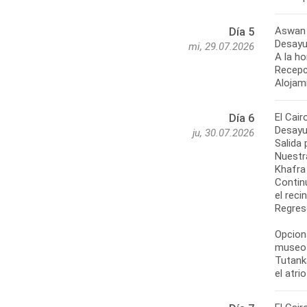
Aswan 
Día 5
Desayu
mi, 29.07.2026
A la ho
Recepci
Alojam
El Cair
Día 6
Desayu
ju, 30.07.2026
Salida 
Nuestr
Khafra
Contin
el reci
Regreso
Opciona
museo 
Tutanka
el atri