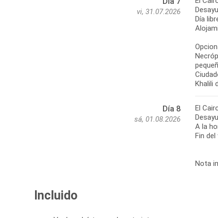
El Cair
Día 7
Desayu
vi, 31.07.2026
Día lib
Alojami
Opciona
Necróp
pequeñ
Ciudade
Khalili
El Cair
Día 8
Desayu
sá, 01.08.2026
A la ho
Fin del
Nota im
Incluido