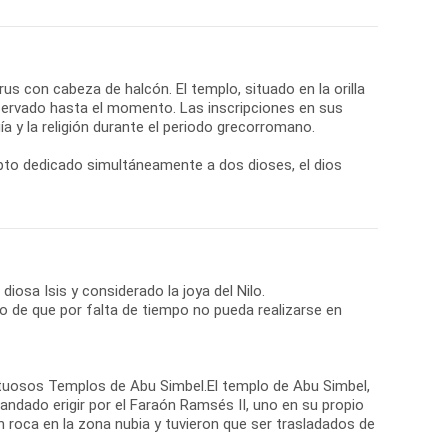
orus con cabeza de halcón. El templo, situado en la orilla
nservado hasta el momento. Las inscripciones en sus
a y la religión durante el periodo grecorromano.
gipto dedicado simultáneamente a dos dioses, el dios
 diosa Isis y considerado la joya del Nilo.
so de que por falta de tiempo no pueda realizarse en
ajestuosos Templos de Abu Simbel.El templo de Abu Simbel,
andado erigir por el Faraón Ramsés II, uno en su propio
n roca en la zona nubia y tuvieron que ser trasladados de