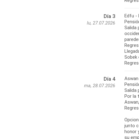
Regres
Edfu -
Día 3
Pensió
lu, 27.07.2026
Salida 
occide
paredes
Regres
Llegada
Sobek 
Regres
Aswan
Día 4
Pensió
ma, 28.07.2026
Salida 
Por la 
Aswan, 
Regres
Opciona
junto c
honor y
su emp