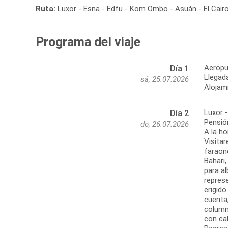
Ruta:
Luxor - Esna - Edfu - Kom Ombo - Asuán - El Cair
Programa del viaje
Aeropu
Día 1
Llegada
sá, 25.07.2026
Alojami
Luxor 
Día 2
Pensió
do, 26.07.2026
A la ho
Visitar
faraone
Bahari
para a
repres
erigido
cuenta
column
con ca