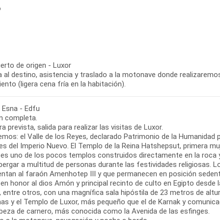
o
erto de origen - Luxor
 al destino, asistencia y traslado a la motonave donde realizaremos e
ento (ligera cena fría en la habitación).
- Esna - Edfu
n completa.
ra prevista, salida para realizar las visitas de Luxor.
emos: el Valle de los Reyes, declarado Patrimonio de la Humanidad p
s del Imperio Nuevo. El Templo de la Reina Hatshepsut, primera muje
, es uno de los pocos templos construidos directamente en la roca 
lbergar a multitud de personas durante las festividades religiosas
entan al faraón Amenhotep III y que permanecen en posición seden
 en honor al dios Amón y principal recinto de culto en Egipto desde
, entre otros, con una magnífica sala hipóstila de 23 metros de alt
as y el Templo de Luxor, más pequeño que el de Karnak y comunica
beza de carnero, más conocida como la Avenida de las esfinges.