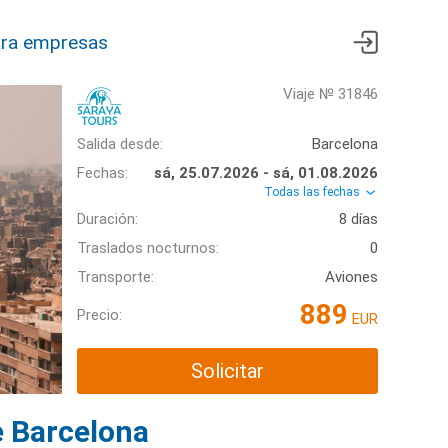
ra empresas
Viaje № 31846
Salida desde:
Barcelona
Fechas:
sá, 25.07.2026 - sá, 01.08.2026
Todas las fechas
Duración:
8 días
Traslados nocturnos:
0
Transporte:
Aviones
889
Precio:
EUR
Solicitar
e Barcelona