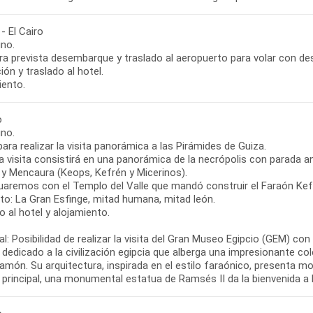
- El Cairo
no.
ra prevista desembarque y traslado al aeropuerto para volar con dest
ón y traslado al hotel.
iento.
o
no.
para realizar la visita panorámica a las Pirámides de Guiza.
a visita consistirá en una panorámica de la necrópolis con parada a
 y Mencaura (Keops, Kefrén y Micerinos).
uaremos con el Templo del Valle que mandó construir el Faraón Kefr
nto: La Gran Esfinge, mitad humana, mitad león.
 al hotel y alojamiento.
l: Posibilidad de realizar la visita del Gran Museo Egipcio (GEM) co
dedicado a la civilización egipcia que alberga una impresionante co
món. Su arquitectura, inspirada en el estilo faraónico, presenta mo
o principal, una monumental estatua de Ramsés II da la bienvenida a 