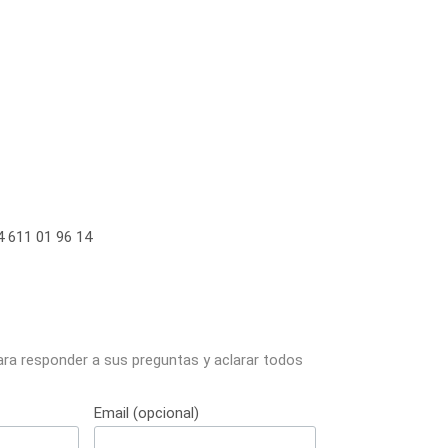
 611 01 96 14
ara responder a sus preguntas y aclarar todos
Email (opcional)