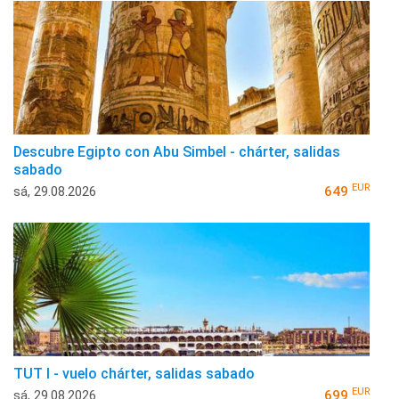
Descubre Egipto con Abu Simbel - chárter, salidas
sabado
EUR
sá, 29.08.2026
649
TUT I - vuelo chárter, salidas sabado
EUR
sá, 29.08.2026
699