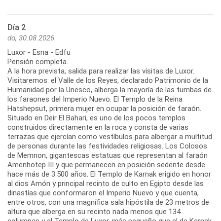
Día 2
do, 30.08.2026
Luxor - Esna - Edfu
Pensión completa.
A la hora prevista, salida para realizar las visitas de Luxor.
Visitaremos: el Valle de los Reyes, declarado Patrimonio de la
Humanidad por la Unesco, alberga la mayoría de las tumbas de
los faraones del Imperio Nuevo. El Templo de la Reina
Hatshepsut, primera mujer en ocupar la posición de faraón.
Situado en Deir El Bahari, es uno de los pocos templos
construidos directamente en la roca y consta de varias
terrazas que ejercían como vestíbulos para albergar a multitud
de personas durante las festividades religiosas. Los Colosos
de Memnon, gigantescas estatuas que representan al faraón
Amenhotep III y que permanecen en posición sedente desde
hace más de 3.500 años. El Templo de Karnak erigido en honor
al dios Amón y principal recinto de culto en Egipto desde las
dinastías que conformaron el Imperio Nuevo y que cuenta,
entre otros, con una magnífica sala hipóstila de 23 metros de
altura que alberga en su recinto nada menos que 134
columnas y el Templo de Luxor, más pequeño que el de Karnak