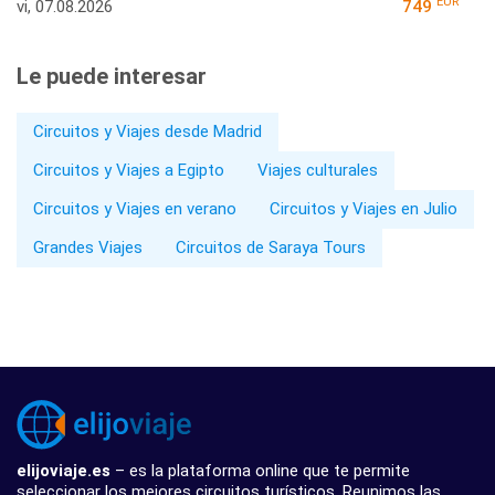
EUR
vi, 07.08.2026
749
Le puede interesar
Circuitos y Viajes desde Madrid
Circuitos y Viajes a Egipto
Viajes culturales
Circuitos y Viajes en verano
Circuitos y Viajes en Julio
Grandes Viajes
Circuitos de Saraya Tours
elijoviaje.es
– es la plataforma online que te permite
seleccionar los mejores circuitos turísticos. Reunimos las