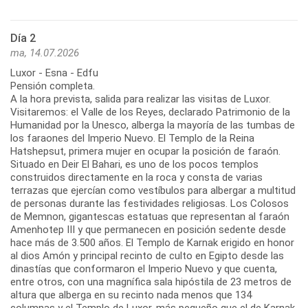
Día 2
ma, 14.07.2026
Luxor - Esna - Edfu
Pensión completa.
A la hora prevista, salida para realizar las visitas de Luxor.
Visitaremos: el Valle de los Reyes, declarado Patrimonio de la
Humanidad por la Unesco, alberga la mayoría de las tumbas de
los faraones del Imperio Nuevo. El Templo de la Reina
Hatshepsut, primera mujer en ocupar la posición de faraón.
Situado en Deir El Bahari, es uno de los pocos templos
construidos directamente en la roca y consta de varias
terrazas que ejercían como vestíbulos para albergar a multitud
de personas durante las festividades religiosas. Los Colosos
de Memnon, gigantescas estatuas que representan al faraón
Amenhotep III y que permanecen en posición sedente desde
hace más de 3.500 años. El Templo de Karnak erigido en honor
al dios Amón y principal recinto de culto en Egipto desde las
dinastías que conformaron el Imperio Nuevo y que cuenta,
entre otros, con una magnífica sala hipóstila de 23 metros de
altura que alberga en su recinto nada menos que 134
columnas y el Templo de Luxor, más pequeño que el de Karnak