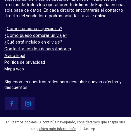
ofertas de todos los operadores turísticos de España en una
sola base de datos. En cada circuito encontrarás el contacto
directo del vendedor o podrás solicitar tu viaje online.
¿Cómo funciona elijoviaje.es?
¿Cómo puedo comprar un viaje?
¿Qué está incluido en el viaje?
Contactar con los desarrolladores
Aviso legal
Política de privacidad
Mapa web
Síguenos en nuestras redes para descubrir nuevas ofertas y
descuentos:
© elijoviaje.es – Plataforma de búsqueda de viajes organizados, 2026
Utilizamos cookies. Si continúa navegando, consideramos que acepta sus
- 5.0 basado en 7 opiniones
Accept
uso,
obten más información