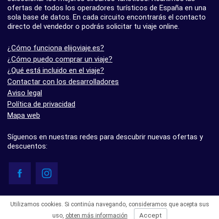
ofertas de todos los operadores turísticos de España en una
sola base de datos. En cada circuito encontrarás el contacto
directo del vendedor o podrás solicitar tu viaje online.
¿Cómo funciona elijoviaje.es?
¿Cómo puedo comprar un viaje?
¿Qué está incluido en el viaje?
Contactar con los desarrolladores
Aviso legal
Política de privacidad
Mapa web
Síguenos en nuestras redes para descubrir nuevas ofertas y
descuentos:
© elijoviaje.es – Plataforma de búsqueda de viajes organizados, 2026
Utilizamos cookies. Si continúa navegando, consideramos que acepta sus
- 5.0 basado en 7 opiniones
Accept
uso,
obten más información