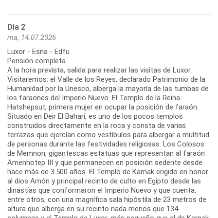
Día 2
ma, 14.07.2026
Luxor - Esna - Edfu
Pensión completa.
A la hora prevista, salida para realizar las visitas de Luxor.
Visitaremos: el Valle de los Reyes, declarado Patrimonio de la
Humanidad por la Unesco, alberga la mayoría de las tumbas de
los faraones del Imperio Nuevo. El Templo de la Reina
Hatshepsut, primera mujer en ocupar la posición de faraón.
Situado en Deir El Bahari, es uno de los pocos templos
construidos directamente en la roca y consta de varias
terrazas que ejercían como vestíbulos para albergar a multitud
de personas durante las festividades religiosas. Los Colosos
de Memnon, gigantescas estatuas que representan al faraón
Amenhotep III y que permanecen en posición sedente desde
hace más de 3.500 años. El Templo de Karnak erigido en honor
al dios Amón y principal recinto de culto en Egipto desde las
dinastías que conformaron el Imperio Nuevo y que cuenta,
entre otros, con una magnífica sala hipóstila de 23 metros de
altura que alberga en su recinto nada menos que 134
columnas y el Templo de Luxor, más pequeño que el de Karnak