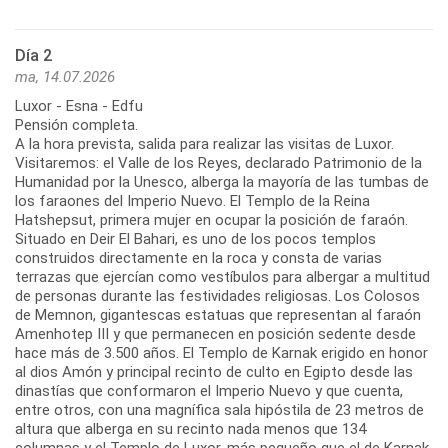
Día 2
ma, 14.07.2026
Luxor - Esna - Edfu
Pensión completa.
A la hora prevista, salida para realizar las visitas de Luxor.
Visitaremos: el Valle de los Reyes, declarado Patrimonio de la
Humanidad por la Unesco, alberga la mayoría de las tumbas de
los faraones del Imperio Nuevo. El Templo de la Reina
Hatshepsut, primera mujer en ocupar la posición de faraón.
Situado en Deir El Bahari, es uno de los pocos templos
construidos directamente en la roca y consta de varias
terrazas que ejercían como vestíbulos para albergar a multitud
de personas durante las festividades religiosas. Los Colosos
de Memnon, gigantescas estatuas que representan al faraón
Amenhotep III y que permanecen en posición sedente desde
hace más de 3.500 años. El Templo de Karnak erigido en honor
al dios Amón y principal recinto de culto en Egipto desde las
dinastías que conformaron el Imperio Nuevo y que cuenta,
entre otros, con una magnífica sala hipóstila de 23 metros de
altura que alberga en su recinto nada menos que 134
columnas y el Templo de Luxor, más pequeño que el de Karnak