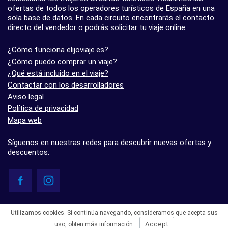
ofertas de todos los operadores turísticos de España en una
sola base de datos. En cada circuito encontrarás el contacto
directo del vendedor o podrás solicitar tu viaje online.
¿Cómo funciona elijoviaje.es?
¿Cómo puedo comprar un viaje?
¿Qué está incluido en el viaje?
Contactar con los desarrolladores
Aviso legal
Política de privacidad
Mapa web
Síguenos en nuestras redes para descubrir nuevas ofertas y
descuentos:
© elijoviaje.es – Plataforma de búsqueda de viajes organizados, 2026
Utilizamos cookies. Si continúa navegando, consideramos que acepta sus
- 5.0 basado en 7 opiniones
Accept
uso,
obten más información