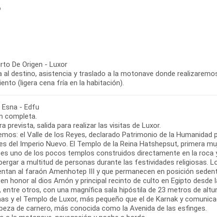
o
rto De Origen - Luxor
 al destino, asistencia y traslado a la motonave donde realizaremos e
ento (ligera cena fría en la habitación).
- Esna - Edfu
n completa.
ra prevista, salida para realizar las visitas de Luxor.
emos: el Valle de los Reyes, declarado Patrimonio de la Humanidad p
s del Imperio Nuevo. El Templo de la Reina Hatshepsut, primera muje
, es uno de los pocos templos construidos directamente en la roca 
lbergar a multitud de personas durante las festividades religiosas
entan al faraón Amenhotep III y que permanecen en posición seden
 en honor al dios Amón y principal recinto de culto en Egipto desde
, entre otros, con una magnífica sala hipóstila de 23 metros de alt
as y el Templo de Luxor, más pequeño que el de Karnak y comunica
beza de carnero, más conocida como la Avenida de las esfinges.