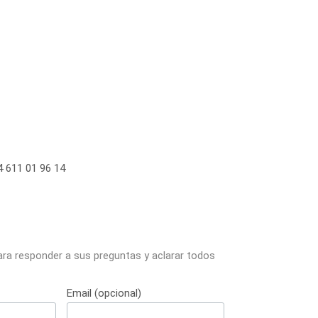
 611 01 96 14
ara responder a sus preguntas y aclarar todos
Email (opcional)