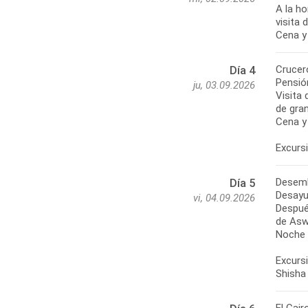
A la h
visita
Cena y
Crucero
Día 4
Pensió
ju, 03.09.2026
Visita 
de gran
Cena y
Excursi
Desemb
Día 5
Desayu
vi, 04.09.2026
Despué
de Aswa
Noche e
Excursi
Shisha 