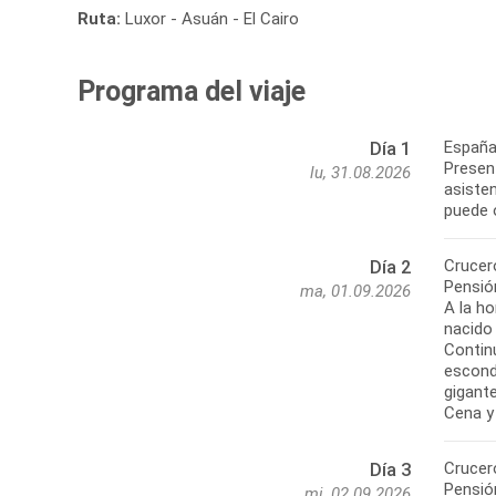
Ruta:
Luxor - Asuán - El Cairo
Programa del viaje
España
Día 1
Presen
lu, 31.08.2026
asisten
puede 
Crucero
Día 2
Pensió
ma, 01.09.2026
A la ho
nacido
Continu
escond
gigant
Cena y
Crucero
Día 3
Pensió
mi, 02.09.2026