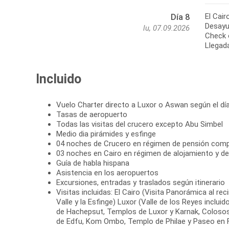
El Cair
Día 8
Desayun
lu, 07.09.2026
Check o
Llegada
Incluido
Vuelo Charter directo a Luxor o Aswan según el día
Tasas de aeropuerto
Todas las visitas del crucero excepto Abu Simbel
Medio dia pirámides y esfinge
04 noches de Crucero en régimen de pensión comp
03 noches en Cairo en régimen de alojamiento y d
Guía de habla hispana
Asistencia en los aeropuertos
Excursiones, entradas y traslados según itinerario
Visitas incluidas: El Cairo (Visita Panorámica al re
Valle y la Esfinge) Luxor (Valle de los Reyes inclui
de Hachepsut, Templos de Luxor y Karnak, Colo
de Edfu, Kom Ombo, Templo de Philae y Paseo en 