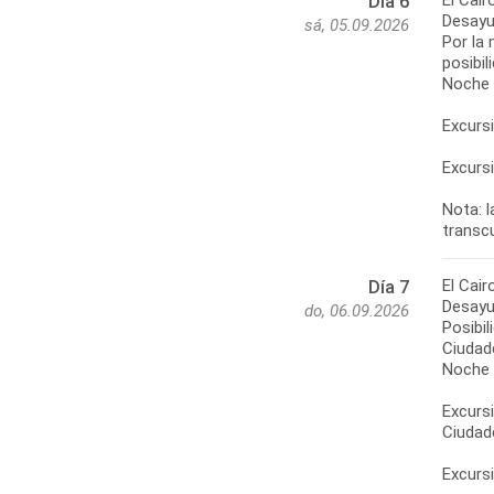
El Cair
Día 6
Desayun
sá, 05.09.2026
Por la 
posibil
Noche e
Excursi
Excursi
Nota: 
transc
El Cair
Día 7
Desayun
do, 06.09.2026
Posibil
Ciudade
Noche e
Excursi
Ciudade
Excursi