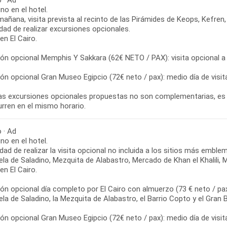
o · Ad
o en el hotel.
mañana, visita prevista al recinto de las Pirámides de Keops, Kefren, 
idad de realizar excursiones opcionales.
n El Cairo.
ón opcional Memphis Y Sakkara (62€ NETO / PAX): visita opcional a M
ón opcional Gran Museo Egipcio (72€ neto / pax): medio día de visi
las excursiones opcionales propuestas no son complementarias, es d
urren en el mismo horario.
o · Ad
o en el hotel.
idad de realizar la visita opcional no incluida a los sitios más embl
la de Saladino, Mezquita de Alabastro, Mercado de Khan el Khalili, M
n El Cairo.
ón opcional día completo por El Cairo con almuerzo (73 € neto / pax)
la de Saladino, la Mezquita de Alabastro, el Barrio Copto y el Gran B
ón opcional Gran Museo Egipcio (72€ neto / pax): medio día de visi