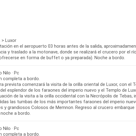
 > Luxor
tación en el aeropuerto 03 horas antes de la salida, aproximadament
cia y traslado a la motonave, donde se realizará el crucero por el r
ofrecerse en forma de buffet o ya preparada). Noche a bordo.
 Nilo · Pc
n completa a bordo.
ra prevista comenzará la visita de la orilla oriental de Luxor, con 
 del esplendor de los faraones del imperio nuevo y el Templo de Lux
ación de la visita a la orilla occidental con la Necrópolis de Tebas
idas las tumbas de los más importantes faraones del imperio nuevo
es y grandiosos Colosos de Memnon. Regreso al crucero embarque y
 noche a bordo.
 Nilo · Pc
n completa a bordo.