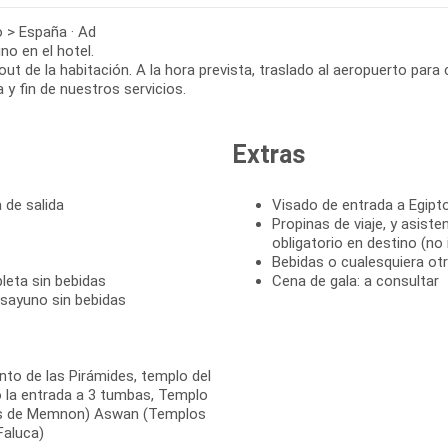
o > España · Ad
o en el hotel.
ut de la habitación. A la hora prevista, traslado al aeropuerto para
 y fin de nuestros servicios.
Extras
 de salida
Visado de entrada a Egip
Propinas de viaje, y asist
obligatorio en destino (no
Bebidas o cualesquiera o
leta sin bebidas
Cena de gala: a consultar
esayuno sin bebidas
cinto de las Pirámides, templo del
do la entrada a 3 tumbas, Templo
sos de Memnon) Aswan (Templos
Faluca)