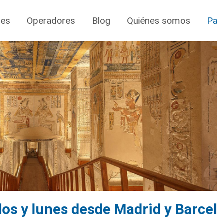
jes
Operadores
Blog
Quiénes somos
Pa
dos y lunes desde Madrid y Barce