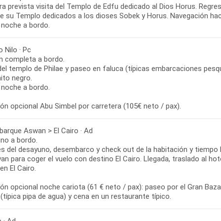
ora prevista visita del Templo de Edfu dedicado al Dios Horus. Regr
 de su Templo dedicados a los dioses Sobek y Horus. Navegación ha
 noche a bordo.
 Nilo · Pc
n completa a bordo.
del templo de Philae y paseo en faluca (típicas embarcaciones pesqu
ito negro.
 noche a bordo.
ón opcional Abu Simbel por carretera (105€ neto / pax).
arque Aswan > El Cairo · Ad
no a bordo.
s del desayuno, desembarco y check out de la habitación y tiempo li
n para coger el vuelo con destino El Cairo. Llegada, traslado al hotel
n El Cairo.
ón opcional noche cariota (61 € neto / pax): paseo por el Gran Baza
(típica pipa de agua) y cena en un restaurante típico.