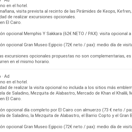
o · Ad
o en el hotel.
mañana, visita prevista al recinto de las Pirámides de Keops, Kefren, 
idad de realizar excursiones opcionales.
n El Cairo.
ón opcional Memphis Y Sakkara (62€ NETO / PAX): visita opcional a M
ón opcional Gran Museo Egipcio (72€ neto / pax): medio día de visi
las excursiones opcionales propuestas no son complementarias, es d
urren en el mismo horario.
o · Ad
o en el hotel.
idad de realizar la visita opcional no incluida a los sitios más embl
la de Saladino, Mezquita de Alabastro, Mercado de Khan el Khalili, M
n El Cairo.
ón opcional día completo por El Cairo con almuerzo (73 € neto / pax)
la de Saladino, la Mezquita de Alabastro, el Barrio Copto y el Gran B
ón opcional Gran Museo Egipcio (72€ neto / pax): medio día de visi