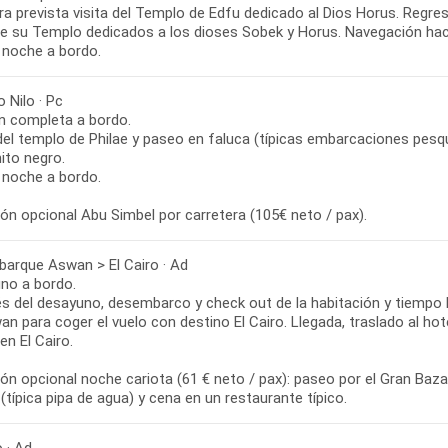
ora prevista visita del Templo de Edfu dedicado al Dios Horus. Regr
 de su Templo dedicados a los dioses Sobek y Horus. Navegación ha
 noche a bordo.
 Nilo · Pc
n completa a bordo.
del templo de Philae y paseo en faluca (típicas embarcaciones pesqu
ito negro.
 noche a bordo.
ón opcional Abu Simbel por carretera (105€ neto / pax).
arque Aswan > El Cairo · Ad
no a bordo.
s del desayuno, desembarco y check out de la habitación y tiempo li
n para coger el vuelo con destino El Cairo. Llegada, traslado al hotel
n El Cairo.
ón opcional noche cariota (61 € neto / pax): paseo por el Gran Baza
(típica pipa de agua) y cena en un restaurante típico.