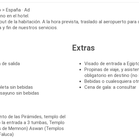
o > España · Ad
o en el hotel.
ut de la habitación. A la hora prevista, traslado al aeropuerto para
 y fin de nuestros servicios.
Extras
 de salida
Visado de entrada a Egip
Propinas de viaje, y asist
obligatorio en destino (no
Bebidas o cualesquiera o
leta sin bebidas
Cena de gala: a consultar
esayuno sin bebidas
cinto de las Pirámides, templo del
do la entrada a 3 tumbas, Templo
sos de Memnon) Aswan (Templos
Faluca)