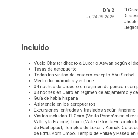
El Cair
Día 8
Desayun
lu, 24.08.2026
Check o
Llegada
Incluido
Vuelo Charter directo a Luxor o Aswan según el día
Tasas de aeropuerto
Todas las visitas del crucero excepto Abu Simbel
Medio dia pirámides y esfinge
04 noches de Crucero en régimen de pensión comp
03 noches en Cairo en régimen de alojamiento y d
Guía de habla hispana
Asistencia en los aeropuertos
Excursiones, entradas y traslados según itinerario
Visitas incluidas: El Cairo (Visita Panorámica al re
Valle y la Esfinge) Luxor (Valle de los Reyes inclui
de Hachepsut, Templos de Luxor y Karnak, Colo
de Edfu, Kom Ombo, Templo de Philae y Paseo en 