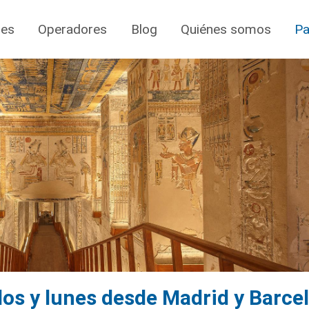
jes
Operadores
Blog
Quiénes somos
Pa
dos y lunes desde Madrid y Barce