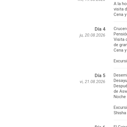
A la h
visita
Cena y
Crucero
Día 4
Pensió
ju, 20.08.2026
Visita 
de gran
Cena y
Excursi
Desemb
Día 5
Desayu
vi, 21.08.2026
Despué
de Aswa
Noche e
Excursi
Shisha 