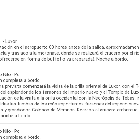
 > Luxor
tación en el aeropuerto 03 horas antes de la salida, aproximadament
cia y traslado a la motonave, donde se realizará el crucero por el r
ofrecerse en forma de buffet o ya preparada). Noche a bordo.
 Nilo · Pc
n completa a bordo.
ra prevista comenzará la visita de la orilla oriental de Luxor, con 
 del esplendor de los faraones del imperio nuevo y el Templo de Lux
ación de la visita a la orilla occidental con la Necrópolis de Tebas
idas las tumbas de los más importantes faraones del imperio nuevo
es y grandiosos Colosos de Memnon. Regreso al crucero embarque y
 noche a bordo.
 Nilo · Pc
n completa a bordo.