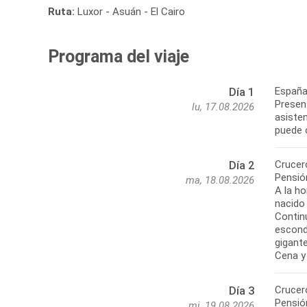
Ruta:
Luxor - Asuán - El Cairo
Programa del viaje
España
Día 1
Presen
lu, 17.08.2026
asisten
puede 
Crucero
Día 2
Pensió
ma, 18.08.2026
A la ho
nacido
Continu
escond
gigant
Cena y
Crucero
Día 3
Pensió
mi, 19.08.2026