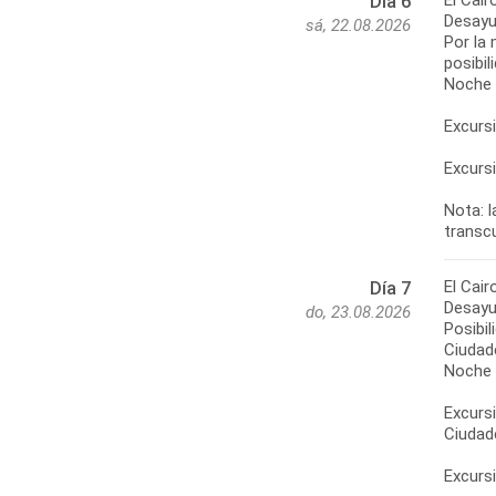
El Cair
Día 6
Desayun
sá, 22.08.2026
Por la 
posibil
Noche e
Excursi
Excursi
Nota: 
transc
El Cair
Día 7
Desayun
do, 23.08.2026
Posibil
Ciudade
Noche e
Excursi
Ciudade
Excursi