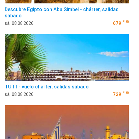
Descubre Egipto con Abu Simbel - chárter, salidas
sabado
EUR
sá, 08.08.2026
679
TUT I - vuelo chárter, salidas sabado
EUR
sá, 08.08.2026
729