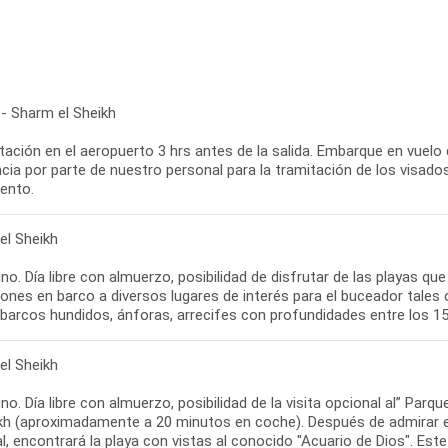
 - Sharm el Sheikh
ación en el aeropuerto 3 hrs antes de la salida. Embarque en vuelo 
cia por parte de nuestro personal para la tramitación de los visados
iento.
el Sheikh
o. Día libre con almuerzo, posibilidad de disfrutar de las playas qu
iones en barco a diversos lugares de interés para el buceador tale
 barcos hundidos, ánforas, arrecifes con profundidades entre los 15
el Sheikh
o. Día libre con almuerzo, posibilidad de la visita opcional al” Pa
kh (aproximadamente a 20 minutos en coche). Después de admirar el p
, encontrará la playa con vistas al conocido "Acuario de Dios". Est