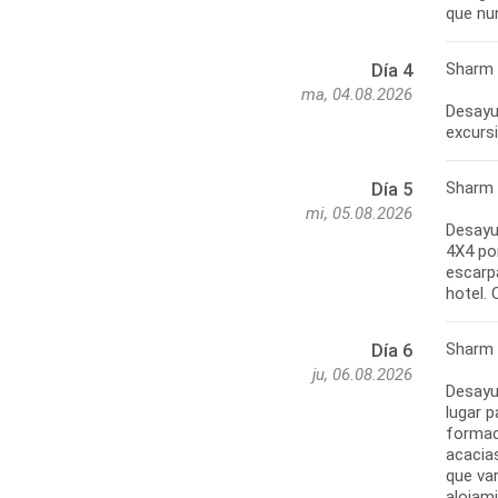
que nun
Sharm 
Día 4
ma, 04.08.2026
Desayun
excursi
Sharm 
Día 5
mi, 05.08.2026
Desayun
4X4 po
escarpa
hotel. 
Sharm 
Día 6
ju, 06.08.2026
Desayun
lugar p
formac
acacia
que var
alojam