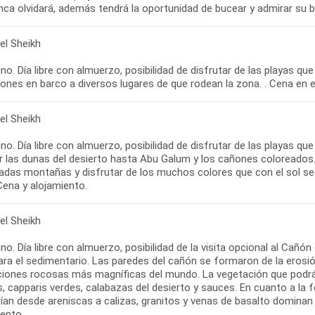
ca olvidará, además tendrá la oportunidad de bucear y admirar su be
el Sheikh
o. Día libre con almuerzo, posibilidad de disfrutar de las playas qu
ones en barco a diversos lugares de que rodean la zona. . Cena en el
el Sheikh
o. Día libre con almuerzo, posibilidad de disfrutar de las playas que
r las dunas del desierto hasta Abu Galum y los cañones coloreados
das montañas y disfrutar de los muchos colores que con el sol se ref
Cena y alojamiento.
el Sheikh
o. Día libre con almuerzo, posibilidad de la visita opcional al Cañón
ara el sedimentario. Las paredes del cañón se formaron de la erosió
iones rocosas más magníficas del mundo. La vegetación que podrás 
s, capparis verdes, calabazas del desierto y sauces. En cuanto a la
ían desde areniscas a calizas, granitos y venas de basalto dominan e
iento.