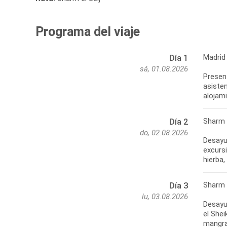
Programa del viaje
Madrid
Día 1
sá, 01.08.2026
Present
asisten
alojam
Sharm 
Día 2
do, 02.08.2026
Desayun
excurs
hierba,
Sharm 
Día 3
lu, 03.08.2026
Desayun
el Shei
mangral