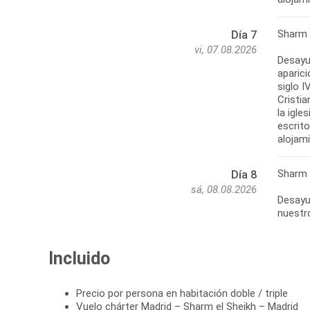
Sharm 
Día 7
vi, 07.08.2026
Desayun
aparici
siglo I
Cristia
la igle
escrito
alojam
Sharm 
Día 8
sá, 08.08.2026
Desayun
nuestro
Incluido
Precio por persona en habitación doble / triple
Vuelo chárter Madrid – Sharm el Sheikh – Madrid