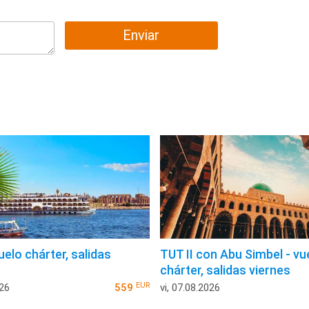
Enviar
uelo chárter, salidas
TUT II con Abu Simbel - vu
chárter, salidas viernes
EUR
026
559
vi, 07.08.2026