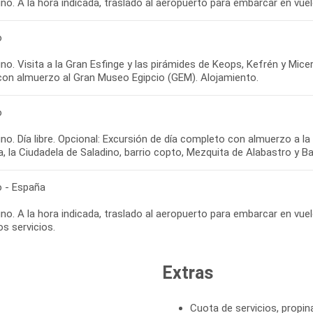
o. A la hora indicada, traslado al aeropuerto para embarcar en vuelo 
o
o. Visita a la Gran Esfinge y las pirámides de Keops, Kefrén y Miceri
 con almuerzo al Gran Museo Egipcio (GEM). Alojamiento.
o
o. Día libre. Opcional: Excursión de día completo con almuerzo a la 
, la Ciudadela de Saladino, barrio copto, Mezquita de Alabastro y Baz
o - España
o. A la hora indicada, traslado al aeropuerto para embarcar en vuel
s servicios.
Extras
Cuota de servicios, propin