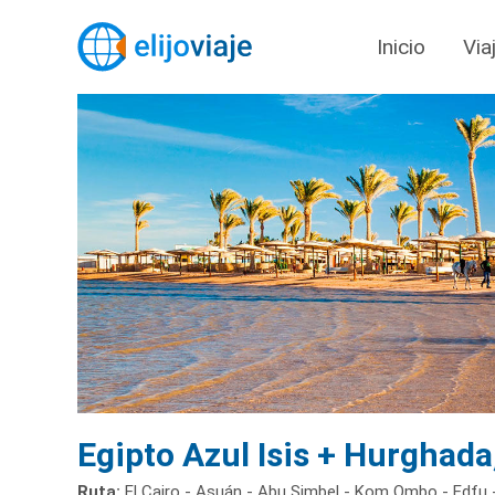
Inicio
Via
Egipto Azul Isis + Hurghada
Ruta:
El Cairo - Asuán - Abu Simbel - Kom Ombo - Edfu -