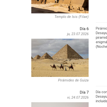
Templo de Isis (Filae)
Pirámi
Día 6
Desayun
ju, 23.07.2026
piramid
enigmát
(Noche 
Pirámides de Guiza
Día co
Día 7
Desayun
vi, 24.07.2026