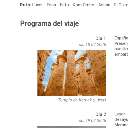
Ruta:
Luxor - Esna - Edfu - Kom Ombo - Asuán - El Cair
Programa del viaje
España
Día 1
Present
sá, 18.07.2026
nuestr
embarq
Templo de Karnak (Lúxor)
Luxor 
Día 2
Desayun
do, 19.07.2026
Memnon,