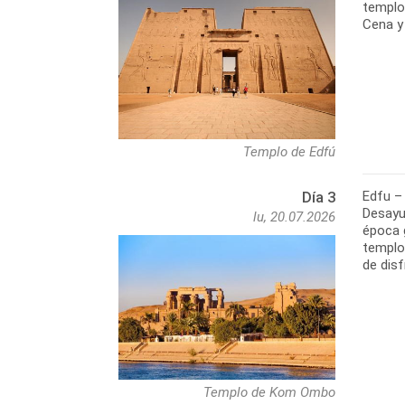
templo
Cena y 
Templo de Edfú
Edfu –
Día 3
Desayun
lu, 20.07.2026
época 
templo
de disf
Templo de Kom Ombo