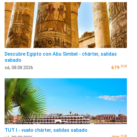
Descubre Egipto con Abu Simbel - chárter, salidas
sabado
EUR
sá, 08.08.2026
679
TUT I - vuelo chárter, salidas sabado
EUR