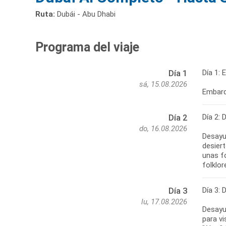
Ruta:
Dubái - Abu Dhabi
Programa del viaje
Día 1: 
Día 1
sá, 15.08.2026
Embarqu
Día 2: 
Día 2
do, 16.08.2026
Desayun
desiert
unas f
folklor
Día 3: 
Día 3
lu, 17.08.2026
Desayun
para vi