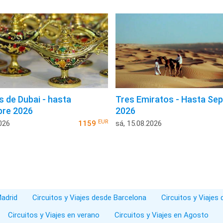
 de Dubai - hasta
Tres Emiratos - Hasta Se
bre 2026
2026
EUR
026
1159
sá, 15.08.2026
Madrid
Circuitos y Viajes desde Barcelona
Circuitos y Viajes
Circuitos y Viajes en verano
Circuitos y Viajes en Agosto