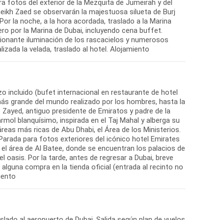
ra fotos del exterior de la Mezquita de Jumeirah y del
 Sheikh Zaed se observarán la majestuosa silueta de Burj
 Por la noche, a la hora acordada, traslado a la Marina
ero por la Marina de Dubai, incluyendo cena buffet.
esionante iluminación de los rascacielos y numerosos
lizada la velada, traslado al hotel. Alojamiento
o incluido (bufet internacional en restaurante de hotel
o más grande del mundo realizado por los hombres, hasta la
 Zayed, antiguo presidente de Emiratos y padre de la
mol blanquísimo, inspirada en el Taj Mahal y alberga su
eas más ricas de Abu Dhabi, el Área de los Ministerios.
Parada para fotos exteriores del icónico hotel Emirates
l área de Al Batee, donde se encuentran los palacios de
el oasis. Por la tarde, antes de regresar a Dubai, breve
r alguna compra en la tienda oficial (entrada al recinto no
iento
aslado al aeropuerto de Dubai. Salida según plan de vuelos