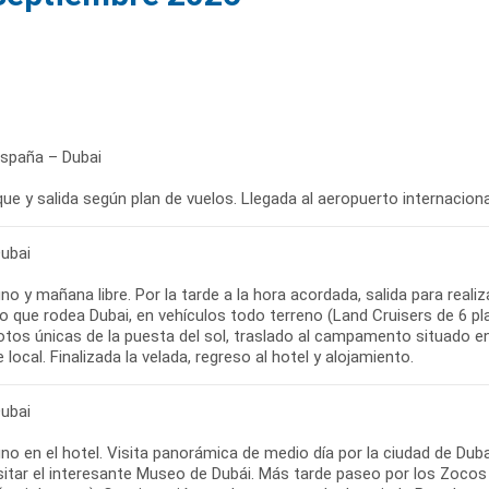
España – Dubai
e y salida según plan de vuelos. Llegada al aeropuerto internacional
Dubai
o y mañana libre. Por la tarde a la hora acordada, salida para realiz
o que rodea Dubai, en vehículos todo terreno (Land Cruisers de 6 pla
otos únicas de la puesta del sol, traslado al campamento situado e
e local. Finalizada la velada, regreso al hotel y alojamiento.
Dubai
o en el hotel. Visita panorámica de medio día por la ciudad de Dubai
sitar el interesante Museo de Dubái. Más tarde paseo por los Zocos 