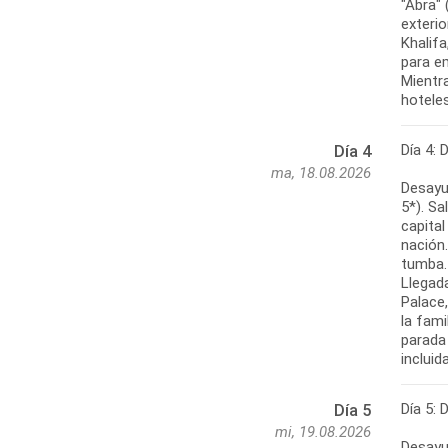
"Abra" 
exterio
Khalifa
para em
Mientra
hoteles
Día 4: 
Día 4
ma, 18.08.2026
Desayun
5*). Sa
capita
nación
tumba.
Llegad
Palace
la fami
parada 
incluid
Día 5: 
Día 5
mi, 19.08.2026
Desayun