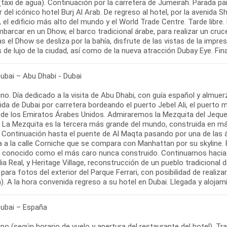
(taxi de agua). Continuación por la carretera de Jumeirah. Parada pa
r del icónico hotel Burj Al Arab. De regreso al hotel, por la avenida
, el edificio más alto del mundo y el World Trade Centre. Tarde libre.
barcar en un Dhow, el barco tradicional árabe, para realizar un cruc
s el Dhow se desliza por la bahía, disfrute de las vistas de la impr
 de lujo de la ciudad, así como de la nueva atracción Dubay Eye. Fina
Dubai – Abu Dhabi - Dubai
o. Día dedicado a la visita de Abu Dhabi, con guía español y almuerz
lida de Dubai por carretera bordeando el puerto Jebel Ali, el puert
l de los Emiratos Árabes Unidos. Admiraremos la Mezquita del Jeque
. La Mezquita es la tercera más grande del mundo, construida en már
 Continuación hasta el puente de Al Maqta pasando por una de las ár
a a la calle Corniche que se compara con Manhattan por su skyline. 
, conocido como el más caro nunca construido. Continuamos hacia e
lia Real, y Heritage Village, reconstrucción de un pueblo tradicional d
para fotos del exterior del Parque Ferrari, con posibilidad de realiza
a). A la hora convenida regreso a su hotel en Dubai. Llegada y alojam
Dubai – España
o (según horario de vuelo y apertura del restaurante del hotel). Tr