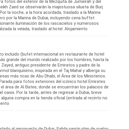
ra fotos del exterior de la Mezquita de Jumeirah y del
 Sheikh Zaed se observarán la majestuosa silueta de Burj
 Por la noche, a la hora acordada, traslado a la Marina
ero por la Marina de Dubai, incluyendo cena buffet.
esionante iluminación de los rascacielos y numerosos
lizada la velada, traslado al hotel. Alojamiento
o incluido (bufet internacional en restaurante de hotel
o más grande del mundo realizado por los hombres, hasta la
 Zayed, antiguo presidente de Emiratos y padre de la
mol blanquísimo, inspirada en el Taj Mahal y alberga su
eas más ricas de Abu Dhabi, el Área de los Ministerios.
Parada para fotos exteriores del icónico hotel Emirates
l área de Al Batee, donde se encuentran los palacios de
el oasis. Por la tarde, antes de regresar a Dubai, breve
r alguna compra en la tienda oficial (entrada al recinto no
iento
aslado al aeropuerto de Dubai. Salida según plan de vuelos