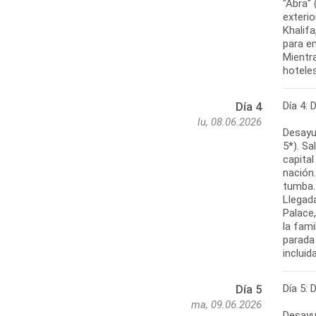
"Abra" 
exterio
Khalifa
para em
Mientra
hoteles
Día 4: 
Día 4
lu, 08.06.2026
Desayun
5*). Sa
capita
nación
tumba.
Llegad
Palace
la fami
parada 
incluid
Día 5: 
Día 5
ma, 09.06.2026
Desayun