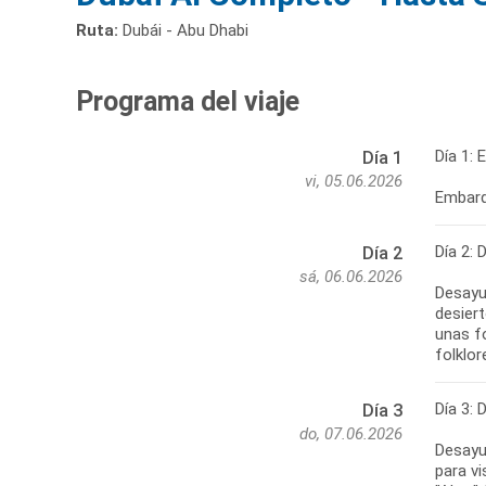
Ruta:
Dubái - Abu Dhabi
Programa del viaje
Día 1: 
Día 1
vi, 05.06.2026
Embarqu
Día 2: 
Día 2
sá, 06.06.2026
Desayun
desiert
unas f
folklor
Día 3: 
Día 3
do, 07.06.2026
Desayun
para vi