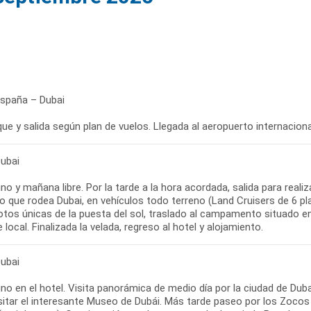
España – Dubai
e y salida según plan de vuelos. Llegada al aeropuerto internacional
Dubai
o y mañana libre. Por la tarde a la hora acordada, salida para realiz
o que rodea Dubai, en vehículos todo terreno (Land Cruisers de 6 pla
otos únicas de la puesta del sol, traslado al campamento situado e
e local. Finalizada la velada, regreso al hotel y alojamiento.
Dubai
o en el hotel. Visita panorámica de medio día por la ciudad de Dubai
sitar el interesante Museo de Dubái. Más tarde paseo por los Zocos 