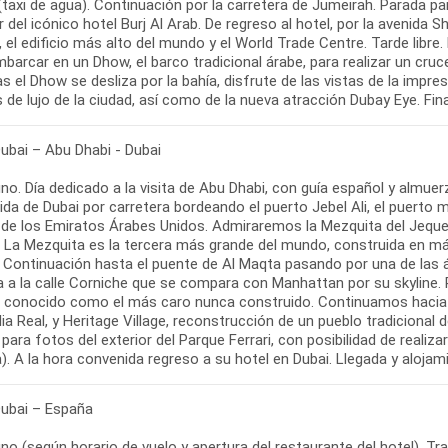
(taxi de agua). Continuación por la carretera de Jumeirah. Parada pa
r del icónico hotel Burj Al Arab. De regreso al hotel, por la avenida
, el edificio más alto del mundo y el World Trade Centre. Tarde libre.
barcar en un Dhow, el barco tradicional árabe, para realizar un cruc
s el Dhow se desliza por la bahía, disfrute de las vistas de la impr
 de lujo de la ciudad, así como de la nueva atracción Dubay Eye. Fina
Dubai – Abu Dhabi - Dubai
o. Día dedicado a la visita de Abu Dhabi, con guía español y almuerz
lida de Dubai por carretera bordeando el puerto Jebel Ali, el puert
l de los Emiratos Árabes Unidos. Admiraremos la Mezquita del Jeque
. La Mezquita es la tercera más grande del mundo, construida en már
 Continuación hasta el puente de Al Maqta pasando por una de las ár
a a la calle Corniche que se compara con Manhattan por su skyline. 
, conocido como el más caro nunca construido. Continuamos hacia e
lia Real, y Heritage Village, reconstrucción de un pueblo tradicional d
para fotos del exterior del Parque Ferrari, con posibilidad de realiza
a). A la hora convenida regreso a su hotel en Dubai. Llegada y alojam
Dubai – España
o (según horario de vuelo y apertura del restaurante del hotel). Tr