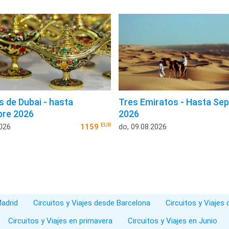
 de Dubai - hasta
Tres Emiratos - Hasta Se
bre 2026
2026
EUR
2026
1159
do, 09.08.2026
Madrid
Circuitos y Viajes desde Barcelona
Circuitos y Viajes
Circuitos y Viajes en primavera
Circuitos y Viajes en Junio