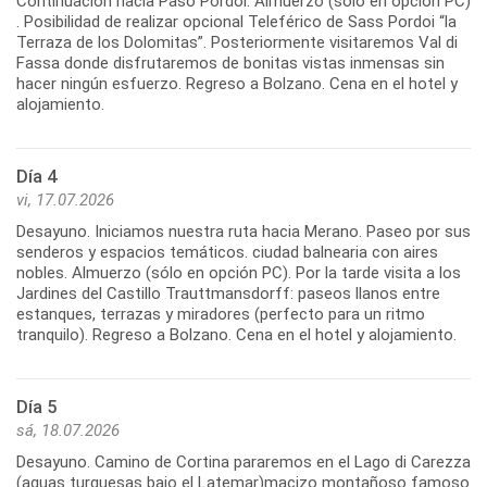
Continuación hacia Paso Pordoi. Almuerzo (sólo en opción PC)
. Posibilidad de realizar opcional Teleférico de Sass Pordoi “la
Terraza de los Dolomitas”. Posteriormente visitaremos Val di
Fassa donde disfrutaremos de bonitas vistas inmensas sin
hacer ningún esfuerzo. Regreso a Bolzano. Cena en el hotel y
alojamiento.
Día 4
vi, 17.07.2026
Desayuno. Iniciamos nuestra ruta hacia Merano. Paseo por sus
senderos y espacios temáticos. ciudad balnearia con aires
nobles. Almuerzo (sólo en opción PC). Por la tarde visita a los
Jardines del Castillo Trauttmansdorff: paseos llanos entre
estanques, terrazas y miradores (perfecto para un ritmo
tranquilo). Regreso a Bolzano. Cena en el hotel y alojamiento.
Día 5
sá, 18.07.2026
Desayuno. Camino de Cortina pararemos en el Lago di Carezza
(aguas turquesas bajo el Latemar)macizo montañoso famoso