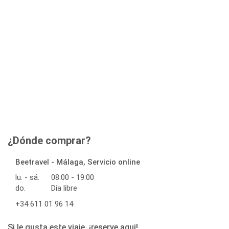
¿Dónde comprar?
Beetravel - Málaga, Servicio online
lu. - sá.
08:00 - 19:00
do.
Día libre
+34 611 01 96 14
Si le gusta este viaje, ¡reserve aqui!