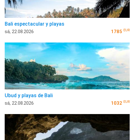
Bali espectacular y playas
EUR
sá, 22.08.2026
1785
Ubud y playas de Bali
EUR
sá, 22.08.2026
1032